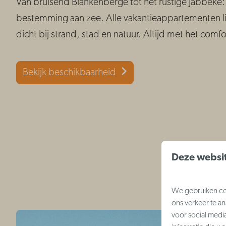
Van bruisend Blankenberge tot het rustige Jabbeke: 
bestemming aan zee. Alle vakantieappartementen l
dicht bij strand, stad en natuur. Altijd met het comf
Bekijk beschikbaarheid
Deze websit
We gebruiken coo
ons verkeer te a
voor social medi