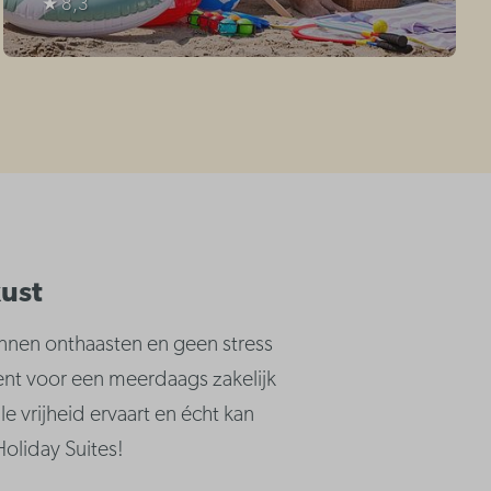
★ 8,3
kust
unnen onthaasten en geen stress
ment voor een meerdaags zakelijk
le vrijheid ervaart en écht kan
oliday Suites!