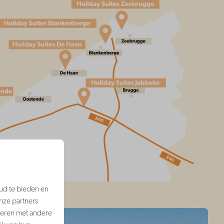
ud te bieden en
nze partners
neren met andere