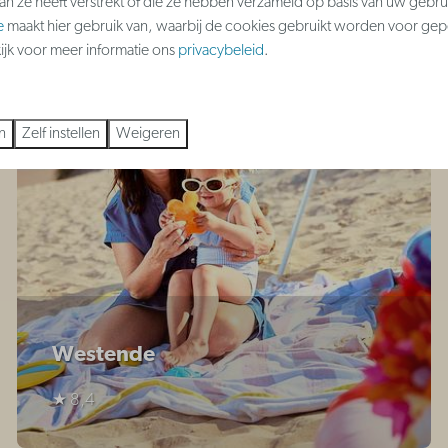
aan ze heeft verstrekt of die ze hebben verzameld op basis van uw gebru
e
maakt hier gebruik van, waarbij de cookies gebruikt worden voor gep
kijk voor meer informatie ons
privacybeleid
.
n
Zelf instellen
Weigeren
Westende
★ 8,4