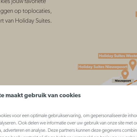
kies jouw favoriete
iggen op toplocaties,
ort van Holiday Suites.
e maakt gebruik van cookies
kies voor een optimale gebruikservaring, om gepersonaliseerde inho
nalyseren. Ook delen we informatie over uw gebruik van onze site met o
a, adverteren en analyse. Deze partners kunnen deze gegevens combi