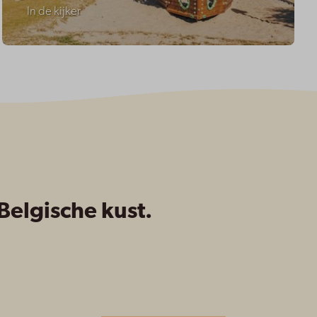
In de kijker
elgische kust.