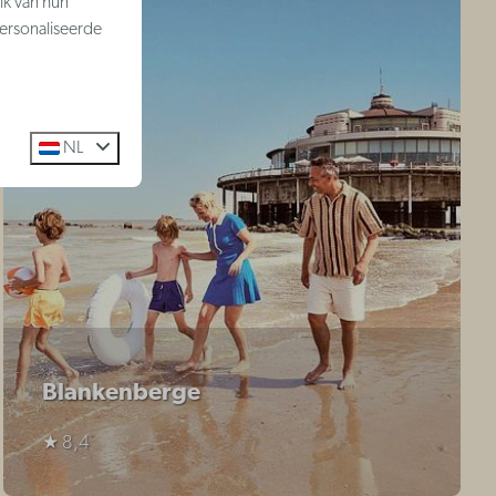
ik van hun
ersonaliseerde
NL
Blankenberge
★ 8,4