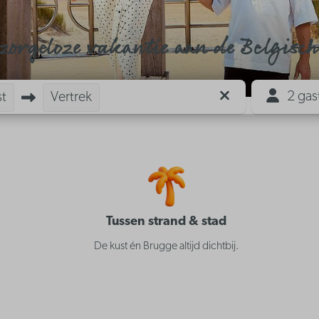
zorgeloze vakantie aan de Belgisch
2 gas
t
Vertrek
Tussen strand & stad
De kust én Brugge altijd dichtbij.