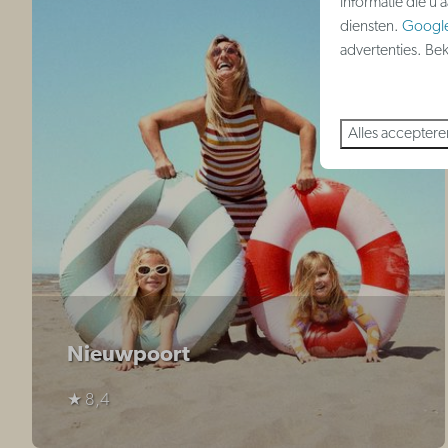
informatie die u 
diensten.
Googl
advertenties. Be
Alles acceptere
Nieuwpoort
★ 8,4