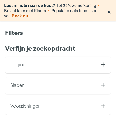
Last minute naar de kust?
Tot 25% zomerkorting
•
×
Betaal later met Klarna
•
Populaire data lopen snel
vol.
Boek nu
Filters
Verfijn je zoekopdracht
Ligging
Zeezicht
Slapen
Gedeeltelijk zeezicht
Eenpersoonsbed (2)
Stadszicht
Voorzieningen
Dubbel bed (17)
Zicht op zwembad (5)