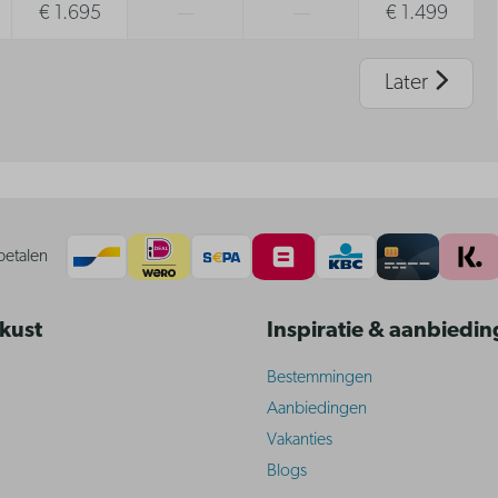
€ 1.695
—
—
€ 1.499
Later
betalen
 kust
Inspiratie & aanbiedi
Bestemmingen
Aanbiedingen
Vakanties
Blogs