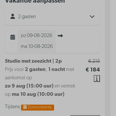
Vakantie aanpassen
2 gasten
zo
09-08-2026
ma
10-08-2026
Studio met zeezicht | 2p
€ 215
Prijs voor
2 gasten
,
1 nacht
met
€ 184
aankomst op
zo 9 aug (15:00 uur)
en vertrek
op
ma 10 aug (10:00 uur)
Tijdens
Zomervakantie