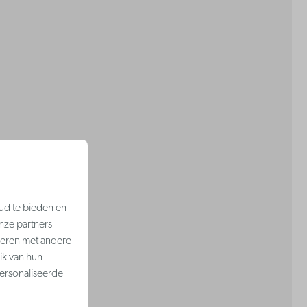
ud te bieden en
nze partners
neren met andere
ik van hun
ersonaliseerde