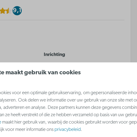
9,1
Inrichting
d
Dubbel bed in woonkamer
e maakt gebruik van cookies
nkamer
kies voor een optimale gebruikservaring, om gepersonaliseerde inho
nalyseren. Ook delen we informatie over uw gebruik van onze site met o
a, adverteren en analyse. Deze partners kunnen deze gegevens combi
 meer ↓
aan ze heeft verstrekt of die ze hebben verzameld op basis van uw gebru
e
maakt hier gebruik van, waarbij de cookies gebruikt worden voor gep
kijk voor meer informatie ons
privacybeleid
.