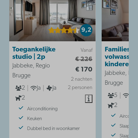
9,2
Toegankelijke
Familiesuit
Vanaf
studio | 2p
volwassene
€ 226
kinderen
Jabbeke, Regio
€ 170
Jabbeke, Reg
Brugge
2 nachten
Brugge
2
Ja
Ja
2 personen
5
Ja
2
2
Airconditioning
Aircondit
Keuken
Slaaphoe
Dubbel bed in woonkamer
Slaaphoe