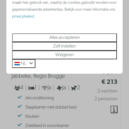
maakt hier gebruik van, waarbij de cookies gebruikt worden voor
gepersonaliseerde advertenties. Bekijk voor meer informatie ons
privacybeleid
.
Alles accepteren
9,2
Zelf instellen
Weigeren
NL
Vanaf
Suite | 4p
€ 284
Jabbeke, Regio Brugge
€ 213
4
1
Ja
Ja
2
2 nachten
Airconditioning
2 personen
Slaapkamer met dubbel bed
Keuken
Zetelbed in woonkamer