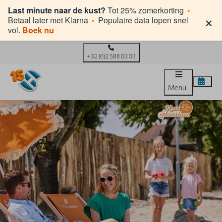
Last minute naar de kust?
Tot 25% zomerkorting
•
×
Betaal later met Klarna
•
Populaire data lopen snel
vol.
Boek nu
+32 (0)2 588 03 03
Menu