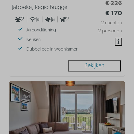
€ 226
Jabbeke, Regio Brugge
€ 170
2
Ja
Ja
2
2 nachten
Airconditioning
2 personen
Keuken
Dubbel bed in woonkamer
Bekijken