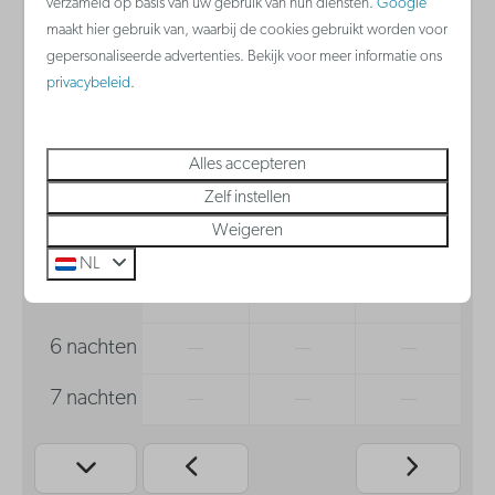
verzameld op basis van uw gebruik van hun diensten.
Google
zo
ma
di
maakt hier gebruik van, waarbij de cookies gebruikt worden voor
9 aug
10 aug
11 aug
gepersonaliseerde advertenties. Bekijk voor meer informatie ons
privacybeleid
.
1 nacht
—
€ 314
€ 314
2 nachten
—
€ 564
—
Alles accepteren
3 nachten
—
—
—
Zelf instellen
Weigeren
4 nachten
—
—
—
NL
5 nachten
—
—
—
6 nachten
—
—
—
7 nachten
—
—
—