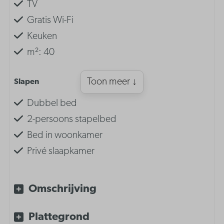
TV
Gratis Wi-Fi
Keuken
m²: 40
Toon meer ↓
Slapen
Dubbel bed
2-persoons stapelbed
Bed in woonkamer
Privé slaapkamer
Inrichting
Omschrijving
Slaapkamer met 2-persoons stapelbed
Plattegrond
Dubbel bed in woonkamer