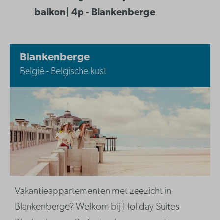
balkon| 4p - Blankenberge
Blankenberge
België - Belgische kust
Vakantieappartementen met zeezicht in
Blankenberge? Welkom bij Holiday Suites