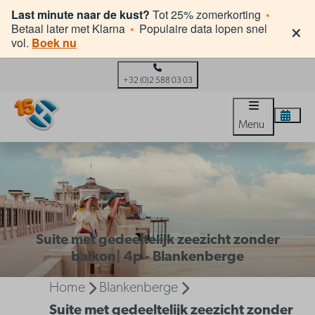
Last minute naar de kust?
Tot 25% zomerkorting
•
×
Betaal later met Klarna
•
Populaire data lopen snel
vol.
Boek nu
+32 (0)2 588 03 03
Menu
Suite met gedeeltelijk zeezicht zonder
balkon| 4p - Blankenberge
Home
Blankenberge
Suite met gedeeltelijk zeezicht zonder