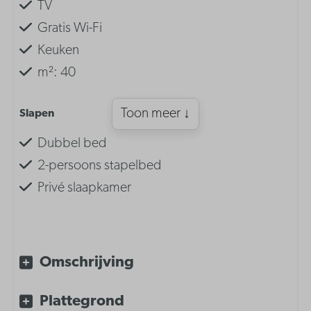
TV
Gratis Wi-Fi
Keuken
m²: 40
Toon meer ↓
Slapen
Dubbel bed
2-persoons stapelbed
Privé slaapkamer
Inrichting
Slaaphoek met 2-persoons stapelbed
Omschrijving
Slaapkamer met dubbel bed
Plattegrond