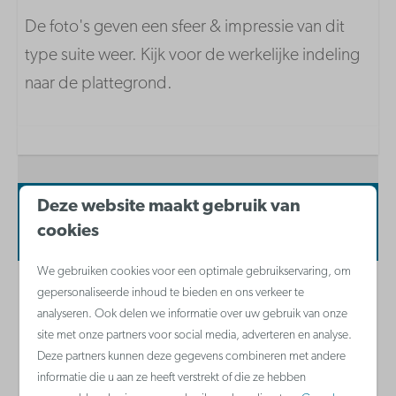
Keuken inventaris
De foto's geven een sfeer & impressie van dit
Koffiezetapparaat met filter
type suite weer. Kijk voor de werkelijke indeling
Combi-microgolfoven
naar de plattegrond.
Koelkast
Waterkoker
Keramische kookplaat
Vaatwasser
Deze website maakt gebruik van
Beschikbaarheid en prijs
cookies
Badkamer
We gebruiken cookies voor een optimale gebruikservaring, om
Haardroger
gepersonaliseerde inhoud te bieden en ons verkeer te
2 gasten
analyseren. Ook delen we informatie over uw gebruik van onze
site met onze partners voor social media, adverteren en analyse.
Deze partners kunnen deze gegevens combineren met andere
zo
09-08-2026
ma
10-08-2026
informatie die u aan ze heeft verstrekt of die ze hebben