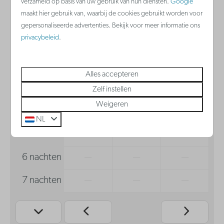
verzameld op basis van uw gebruik van hun diensten.
Google
za
zo
ma
maakt hier gebruik van, waarbij de cookies gebruikt worden voor
8 aug
9 aug
10 aug
gepersonaliseerde advertenties. Bekijk voor meer informatie ons
privacybeleid
.
1 nacht
—
€ 238
€ 281
2 nachten
—
€ 468
€ 505
Alles accepteren
3 nachten
—
€ 743
—
Zelf instellen
Weigeren
4 nachten
—
—
—
NL
5 nachten
—
—
—
6 nachten
—
—
—
7 nachten
—
—
—