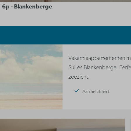
 | 6p - Blankenberge
Vakantieappartementen me
Suites Blankenberge. Perfe
zeezicht.
Aan het strand