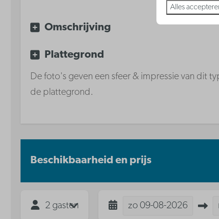
Waterkoker
Alles acceptere
Keramische kookplaat
Omschrijving
Vaatwasser
Plattegrond
De foto's geven een sfeer & impressie van dit typ
de plattegrond.
Beschikbaarheid en prijs
2 gasten
zo
09-08-2026