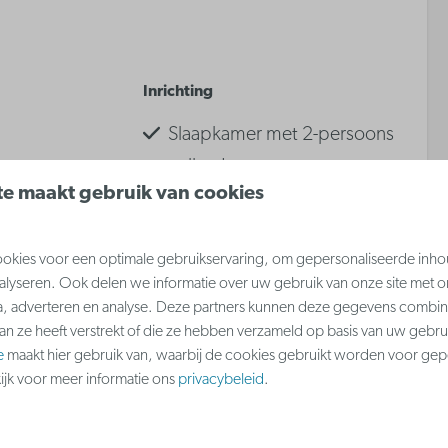
Inrichting
Slaapkamer met 2-persoons
stapelbed
e maakt gebruik van cookies
Zetelbed in woonkamer
Dubbel bed in woonkamer
kies voor een optimale gebruikservaring, om gepersonaliseerde inho
nalyseren. Ook delen we informatie over uw gebruik van onze site met o
 meer ↓
a, adverteren en analyse. Deze partners kunnen deze gegevens combi
aan ze heeft verstrekt of die ze hebben verzameld op basis van uw gebru
e
maakt hier gebruik van, waarbij de cookies gebruikt worden voor gep
kijk voor meer informatie ons
privacybeleid
.