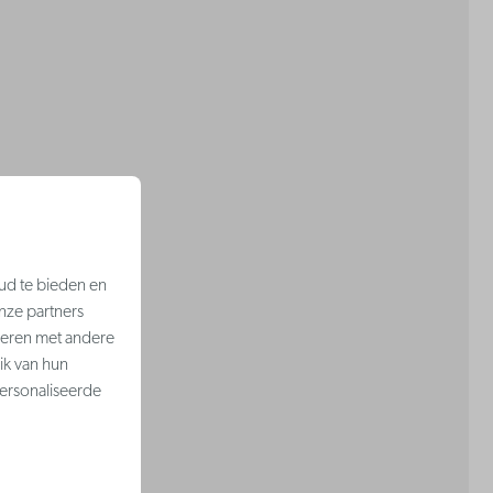
ud te bieden en
nze partners
neren met andere
ik van hun
ersonaliseerde