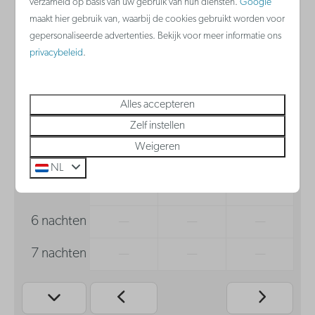
verzameld op basis van uw gebruik van hun diensten.
Google
wo
do
vr
maakt hier gebruik van, waarbij de cookies gebruikt worden voor
12 aug
13 aug
14 aug
gepersonaliseerde advertenties. Bekijk voor meer informatie ons
privacybeleid
.
1 nacht
—
€ 194
€ 232
2 nachten
—
€ 384
—
Alles accepteren
3 nachten
—
—
—
Zelf instellen
Weigeren
4 nachten
—
—
—
NL
5 nachten
—
—
—
6 nachten
—
—
—
7 nachten
—
—
—