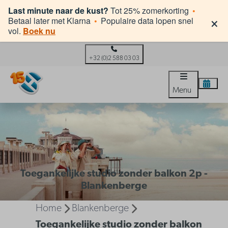
Last minute naar de kust?
Tot 25% zomerkorting
•
×
Betaal later met Klarna
•
Populaire data lopen snel
vol.
Boek nu
+32 (0)2 588 03 03
Menu
Toegankelijke studio zonder balkon 2p -
Blankenberge
Home
Blankenberge
Toegankelijke studio zonder balkon