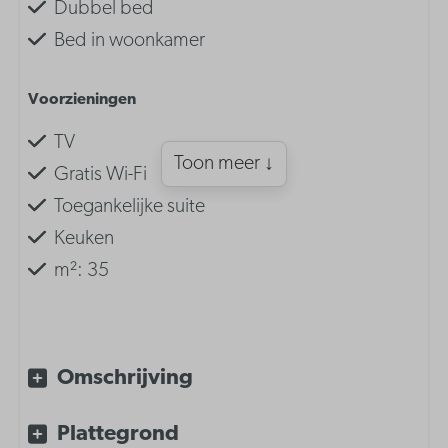
Dubbel bed
Bed in woonkamer
Voorzieningen
TV
Toon meer ↓
Gratis Wi-Fi
Toegankelijke suite
Keuken
m²: 35
Inrichting
Dubbel bed in woonkamer
Omschrijving
Plattegrond
Keuken inventaris