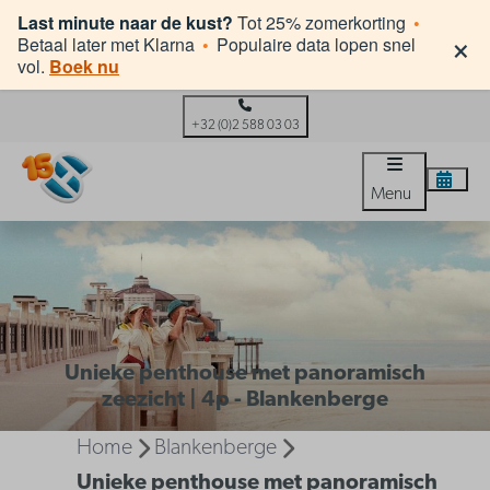
Last minute naar de kust?
Tot 25% zomerkorting
•
×
Betaal later met Klarna
•
Populaire data lopen snel
vol.
Boek nu
+32 (0)2 588 03 03
Menu
Unieke penthouse met panoramisch
zeezicht | 4p - Blankenberge
Home
Blankenberge
Unieke penthouse met panoramisch