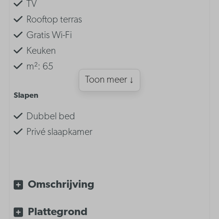
TV
Rooftop terras
Gratis Wi-Fi
Keuken
m²: 65
Toon meer ↓
Slapen
Dubbel bed
Privé slaapkamer
Inrichting
Slaapkamer met dubbel bed
Omschrijving
Slaapkamer met dubbel bed
Plattegrond