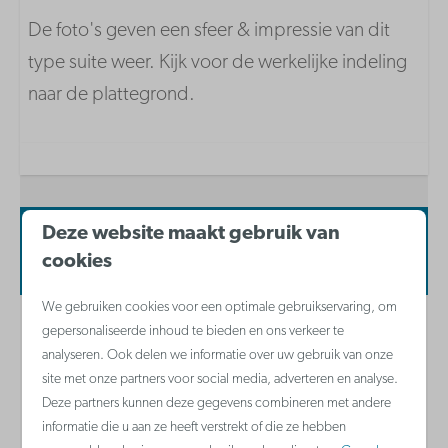
Keuken inventaris
De foto's geven een sfeer & impressie van dit
Koffiezetapparaat met filter
type suite weer. Kijk voor de werkelijke indeling
Combi-microgolfoven
naar de plattegrond.
Koelkast
Waterkoker
Keramische kookplaat
Vaatwasser
Deze website maakt gebruik van
Beschikbaarheid en prijs
cookies
Badkamer
We gebruiken cookies voor een optimale gebruikservaring, om
Haardroger
gepersonaliseerde inhoud te bieden en ons verkeer te
2 gasten
analyseren. Ook delen we informatie over uw gebruik van onze
site met onze partners voor social media, adverteren en analyse.
Deze partners kunnen deze gegevens combineren met andere
do
20-08-2026
vr
21-08-2026
informatie die u aan ze heeft verstrekt of die ze hebben