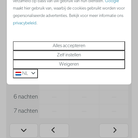
verzameld op basis van uw gebruik van hun diensten.
Google
wo
do
vr
maakt hier gebruik van, waarbij de cookies gebruikt worden voor
19 aug
20 aug
21 aug
gepersonaliseerde advertenties. Bekijk voor meer informatie ons
privacybeleid
.
1 nacht
—
€ 353
—
2 nachten
—
—
—
Alles accepteren
3 nachten
—
—
—
Zelf instellen
Weigeren
4 nachten
—
—
—
NL
5 nachten
—
—
—
6 nachten
—
—
—
7 nachten
—
—
—