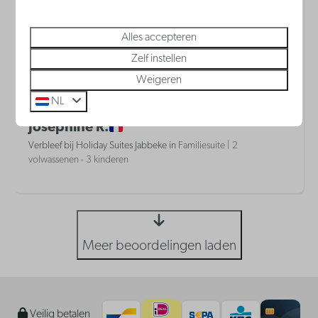
9,8
Verbleef in oktober 2025
Alles accepteren
Tout était parfait, sauf le lit de mon fils dans le
Zelf instellen
couloir
Weigeren
NL
Josephine R.
Verbleef bij Holiday Suites Jabbeke in
Familiesuite | 2
volwassenen - 3 kinderen
Meer beoordelingen laden
Veilig betalen