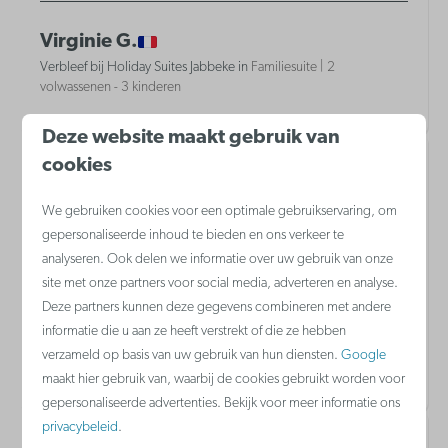
Virginie G.
Verbleef bij Holiday Suites Jabbeke in
Familiesuite | 2
volwassenen - 3 kinderen
Deze website maakt gebruik van
cookies
8,6
Verbleef in november 2025
We gebruiken cookies voor een optimale gebruikservaring, om
gepersonaliseerde inhoud te bieden en ons verkeer te
Efficiente indeling en de moderne inrichting
analyseren. Ook delen we informatie over uw gebruik van onze
site met onze partners voor social media, adverteren en analyse.
Deze partners kunnen deze gegevens combineren met andere
Jessica B.
informatie die u aan ze heeft verstrekt of die ze hebben
Verbleef bij Holiday Suites Jabbeke in
Familiesuite | 2
verzameld op basis van uw gebruik van hun diensten.
Google
volwassenen - 3 kinderen
maakt hier gebruik van, waarbij de cookies gebruikt worden voor
gepersonaliseerde advertenties. Bekijk voor meer informatie ons
privacybeleid
.