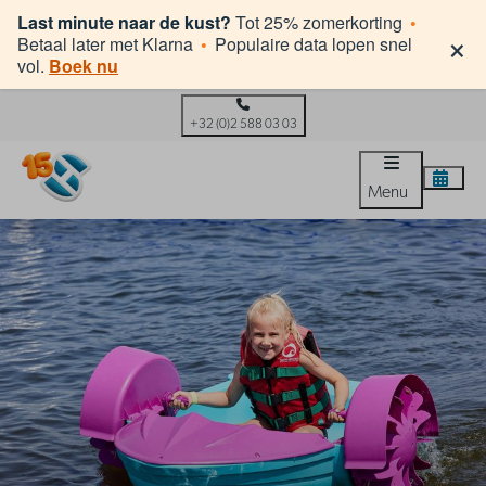
Last minute naar de kust?
Tot 25% zomerkorting
•
×
Betaal later met Klarna
•
Populaire data lopen snel
vol.
Boek nu
+32 (0)2 588 03 03
Menu