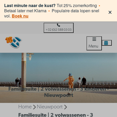
Last minute naar de kust?
Tot 25% zomerkorting
•
×
Betaal later met Klarna
•
Populaire data lopen snel
vol.
Boek nu
+32 (0)2 588 03 03
Menu
Familiesuite | 2 volwassenen - 3 kinderen -
Nieuwpoort
Home
Nieuwpoort
Familiesuite | 2 volwassenen - 3