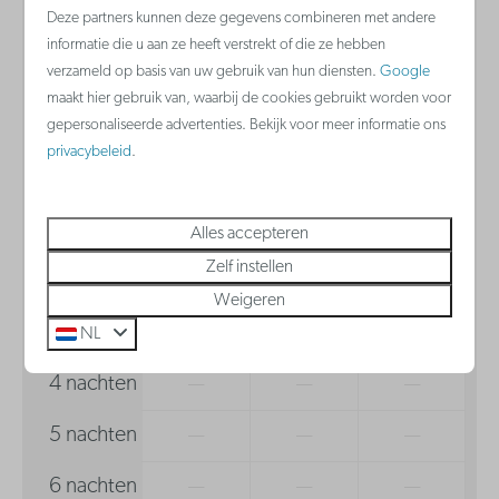
2 gasten
Badkamer
Deze partners kunnen deze gegevens combineren met andere
informatie die u aan ze heeft verstrekt of die ze hebben
Haardroger
verzameld op basis van uw gebruik van hun diensten.
Google
zo
09-08-2026
ma
10-08-2026
maakt hier gebruik van, waarbij de cookies gebruikt worden voor
gepersonaliseerde advertenties. Bekijk voor meer informatie ons
privacybeleid
.
za
zo
ma
8 aug
9 aug
10 aug
1 nacht
—
€ 182
€ 224
Alles accepteren
Zelf instellen
2 nachten
—
€ 366
—
Weigeren
3 nachten
—
—
—
NL
4 nachten
—
—
—
5 nachten
—
—
—
6 nachten
—
—
—