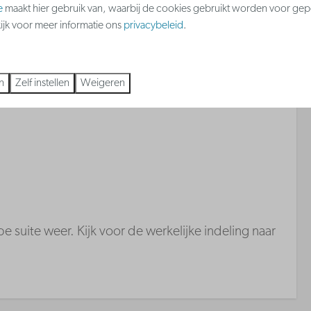
e
maakt hier gebruik van, waarbij de cookies gebruikt worden voor gep
 meer ↓
kijk voor meer informatie ons
privacybeleid
.
n
Zelf instellen
Weigeren
e suite weer. Kijk voor de werkelijke indeling naar