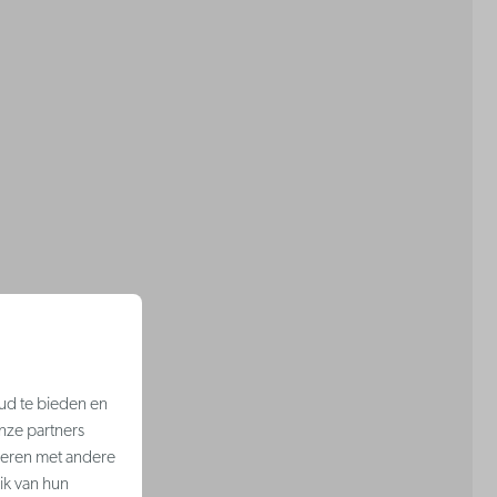
ud te bieden en
nze partners
neren met andere
ik van hun