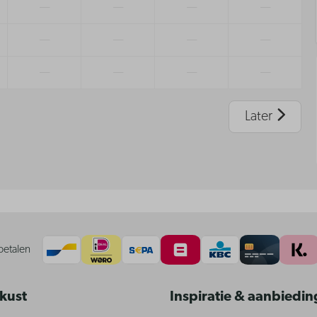
—
—
—
—
—
—
—
—
—
—
—
—
Later
betalen
 kust
Inspiratie & aanbiedi