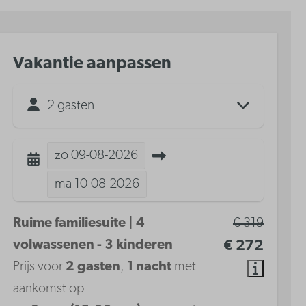
Vakantie aanpassen
2 gasten
zo
09-08-2026
ma
10-08-2026
Ruime familiesuite | 4
€ 319
volwassenen - 3 kinderen
€ 272
Prijs voor
2 gasten
,
1 nacht
met
aankomst op