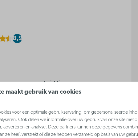
8,9
Inrichting
e maakt gebruik van cookies
d
Slaaphoek met 3-persoons
 stapelbed
stapelbed
kies voor een optimale gebruikservaring, om gepersonaliseerde inho
Slaapkamer met dubbel bed
nalyseren. Ook delen we informatie over uw gebruik van onze site met o
n woonkamer
Zetelbed in woonkamer
a, adverteren en analyse. Deze partners kunnen deze gegevens combi
aan ze heeft verstrekt of die ze hebben verzameld op basis van uw gebru
kamer