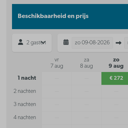
Beschikbaarheid en prijs
2 gasten
zo
09-08-2026
vr
za
zo
7 aug
8 aug
9 aug
1 nacht
—
—
€ 272
2 nachten
—
—
—
3 nachten
—
—
—
4 nachten
—
—
—