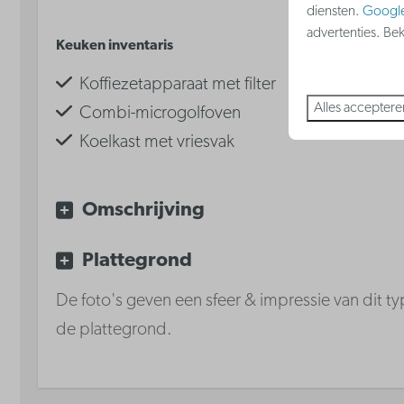
diensten.
Googl
Toon
advertenties. Be
Keuken inventaris
Badkamer
Koffiezetapparaat met filter
Haardroger
Alles acceptere
Combi-microgolfoven
Koelkast met vriesvak
Waterkoker
Keramische kookplaat
Omschrijving
Vaatwasser
Plattegrond
De foto's geven een sfeer & impressie van dit typ
de plattegrond.