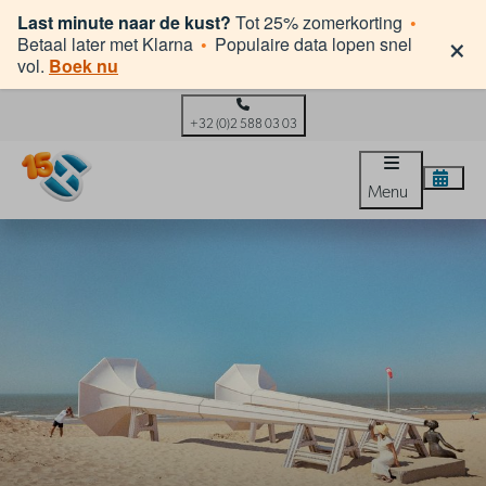
Last minute naar de kust?
Tot 25% zomerkorting
•
×
Betaal later met Klarna
•
Populaire data lopen snel
vol.
Boek nu
+32 (0)2 588 03 03
Menu