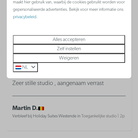
maakt hier gebruik van, waarbij de cookies gebruikt worden voor
gepersonaliseerde advertenties. Bekijk voor meer informatie ons
privacybeleid
.
Koen V.
Verbleef bij Holiday Suites Westende in
Ruime familiesuite | 2
volwassenen - 3 kinderen
Alles accepteren
Zelf instellen
Weigeren
10,0
Verbleef in november 2025
NL
Zeer stille studio , aangenaam verrast
Martin D.
Verbleef bij Holiday Suites Westende in
Toegankelijke studio | 2p