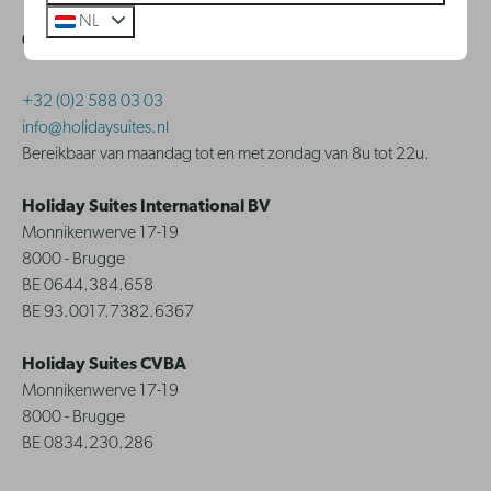
NL
Contact
+32 (0)2 588 03 03
info@holidaysuites.nl
Bereikbaar van maandag tot en met zondag van 8u tot 22u.
Holiday Suites International BV
Monnikenwerve 17-19
8000 - Brugge
BE 0644.384.658
BE 93.0017.7382.6367
Holiday Suites CVBA
Monnikenwerve 17-19
8000 - Brugge
BE 0834.230.286