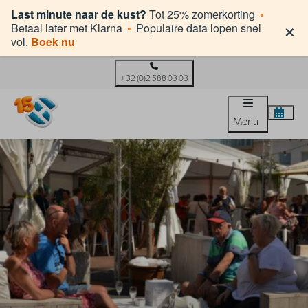
Last minute naar de kust?
Tot 25% zomerkorting
•
×
Betaal later met Klarna
•
Populaire data lopen snel
vol.
Boek nu
+32 (0)2 588 03 03
Menu