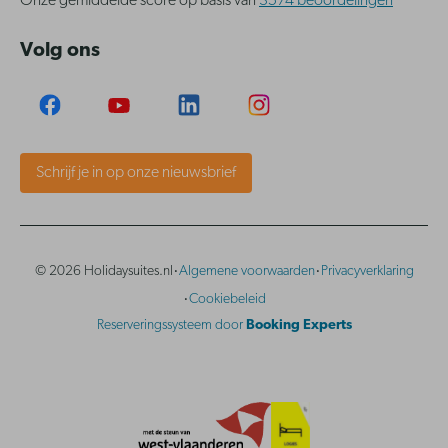
Onze gemiddelde score op basis van
3574 beoordelingen
Volg ons
Schrijf je in op onze nieuwsbrief
·
·
© 2026 Holidaysuites.nl
Algemene voorwaarden
Privacyverklaring
·
Cookiebeleid
Reserveringssysteem door
Booking Experts