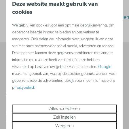
Deze website maakt gebruik van
Website
cookies
https://www.middelkerke.be/nl/toerisme/evene
We gebruiken cookies voor een optimale gebruikservaring, om
aan-zee
gepersonaliseerde inhoud te bieden en ons verkeer te
analyseren. Ook delen we informatie over uw gebruik van onze
site met onze partners voor social media, adverteren en analyse.
Deze partners kunnen deze gegevens combineren met andere
Veilig betalen
informatie die u aan ze heeft verstrekt of die ze hebben
verzameld op basis van uw gebruik van hun diensten.
Google
maakt hier gebruik van, waarbij de cookies gebruikt worden voor
gepersonaliseerde advertenties. Bekijk voor meer informatie ons
privacybeleid
.
Veelgestelde vragen
Alles accepteren
Heb je een vraag? Bezoek dan zeker onze
klantenservice
waar je
Zelf instellen
hopelijk snel een antwoord vindt.
Weigeren