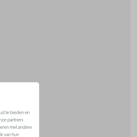
ud te bieden en
nze partners
neren met andere
ik van hun