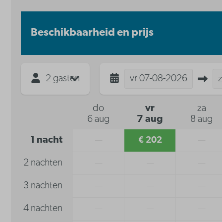
Beschikbaarheid en prijs
2 gasten
vr
07-08-2026
do
vr
za
6 aug
7 aug
8 aug
1 nacht
—
€ 202
—
2 nachten
—
—
—
3 nachten
—
—
—
4 nachten
—
—
—