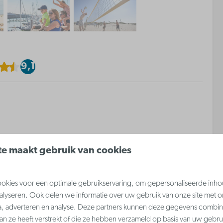
9,1
Inrichting
e maakt gebruik van cookies
ning
Slaaphoek met dubbel bed
Slaaphoek met 3-persoons
kies voor een optimale gebruikservaring, om gepersonaliseerde inho
stapelbed
nalyseren. Ook delen we informatie over uw gebruik van onze site met o
a, adverteren en analyse. Deze partners kunnen deze gegevens combi
aan ze heeft verstrekt of die ze hebben verzameld op basis van uw gebru