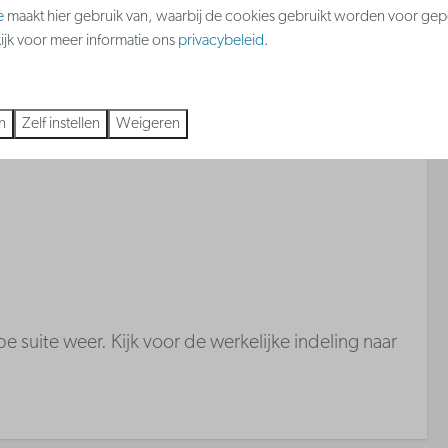
e
maakt hier gebruik van, waarbij de cookies gebruikt worden voor gep
 meer ↓
kijk voor meer informatie ons
privacybeleid
.
n
Zelf instellen
Weigeren
e suite weer. Kijk voor de werkelijke indeling naar