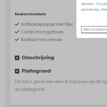
m²: 28
diensten.
Googl
Toon
advertenties. Be
Keuken inventaris
Badkamer
Koffiezetapparaat met filter
Haardroger
Alles acceptere
Combi-microgolfoven
Koelkast met vriesvak
Waterkoker
Keramische kookplaat
Omschrijving
Vaatwasser
Plattegrond
De foto's geven een sfeer & impressie van dit typ
de plattegrond.