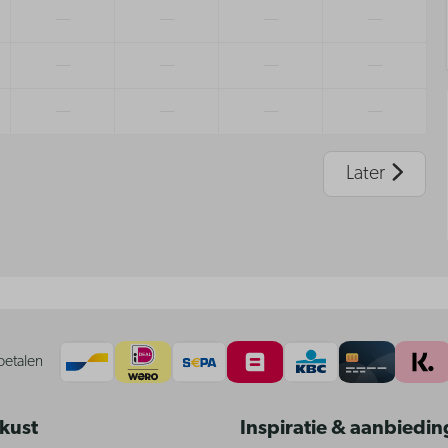
—
—
—
—
—
—
—
—
—
—
—
—
Later
betalen
 kust
Inspiratie & aanbiedi