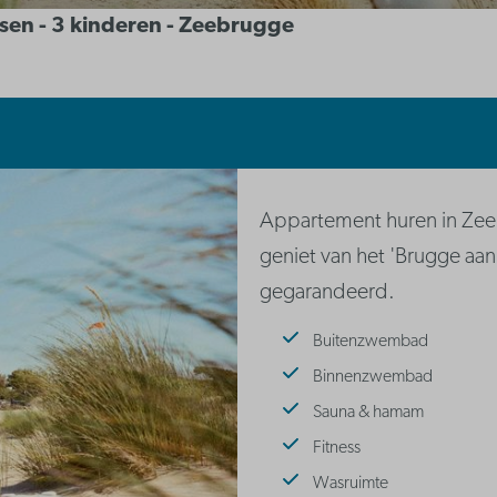
ssen - 3 kinderen - Zeebrugge
Appartement huren in Zeeb
geniet van het 'Brugge aan 
gegarandeerd.
Buitenzwembad
Binnenzwembad
Sauna & hamam
Fitness
Wasruimte