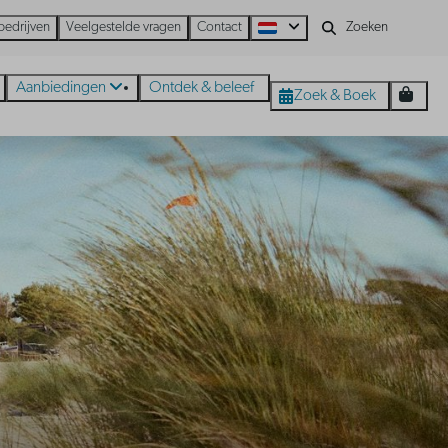
bedrijven
Veelgestelde vragen
Contact
Aanbiedingen
Ontdek & beleef
Zoek & Boek