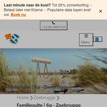
Last minute naar de kust?
Tot 25% zomerkorting
•
×
Betaal later met Klarna
•
Populaire data lopen snel
vol.
Boek nu
+32 (0)2 588 03 03
Menu
Familiesuite | 6p - Zeebrugge
Home
Zeebrugge
Familiesuite | 6p - Zeebrugge