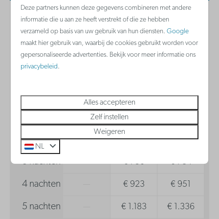
Deze partners kunnen deze gegevens combineren met andere
Keramische kookplaat
informatie die u aan ze heeft verstrekt of die ze hebben
2 gasten
Vaatwasser
verzameld op basis van uw gebruik van hun diensten.
Google
maakt hier gebruik van, waarbij de cookies gebruikt worden voor
Badkamer
gepersonaliseerde advertenties. Bekijk voor meer informatie ons
zo
09-08-2026
di
11-08-2026
privacybeleid
.
Haardroger
za
zo
ma
8 aug
9 aug
10 aug
Alles accepteren
1 nacht
—
€ 246
€ 280
Zelf instellen
Weigeren
2 nachten
—
€ 474
€ 505
NL
3 nachten
—
€ 750
€ 784
4 nachten
—
€ 923
€ 951
5 nachten
—
€ 1.183
€ 1.336