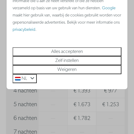
informatie die u aan ze heeft verstrekt of die ze hebben
Waterkoker
verzameld op basis van uw gebruik van hun diensten.
Google
za
08-08-2026
ma
10-08-2026
Keramische kookplaat
maakt hier gebruik van, waarbij de cookies gebruikt worden voor
gepersonaliseerde advertenties. Bekijk voor meer informatie ons
Vaatwasser
privacybeleid
.
vr
za
zo
7 aug
8 aug
9 aug
Badkamer
1 nacht
—
€ 788
€ 261
Alles accepteren
Haardroger
Zelf instellen
2 nachten
—
€ 944
€ 502
Weigeren
3 nachten
—
€ 1.241
€ 795
NL
4 nachten
—
€ 1.393
€ 977
5 nachten
—
€ 1.673
€ 1.253
6 nachten
—
€ 1.782
—
7 nachten
—
—
—