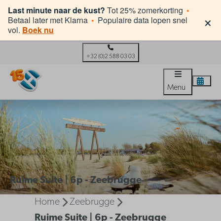
Last minute naar de kust?
Tot 25% zomerkorting
•
×
Betaal later met Klarna
•
Populaire data lopen snel
vol.
Boek nu
+32 (0)2 588 03 03
Menu
Ruime Suite | 6p - Zeebrugge
Home
Zeebrugge
Ruime Suite | 6p - Zeebrugge