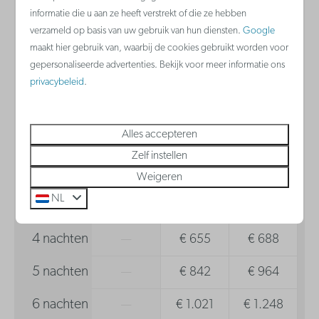
2 gasten
Koelkast met vriesvak
informatie die u aan ze heeft verstrekt of die ze hebben
verzameld op basis van uw gebruik van hun diensten.
Google
Waterkoker
maakt hier gebruik van, waarbij de cookies gebruikt worden voor
zo
09-08-2026
di
11-08-2026
Keramische kookplaat
gepersonaliseerde advertenties. Bekijk voor meer informatie ons
Vaatwasser
privacybeleid
.
za
zo
ma
8 aug
9 aug
10 aug
Badkamer
Alles accepteren
1 nacht
—
€ 163
€ 202
Haardroger
Zelf instellen
2 nachten
—
€ 330
€ 365
Weigeren
NL
3 nachten
—
€ 528
€ 566
4 nachten
—
€ 655
€ 688
5 nachten
—
€ 842
€ 964
6 nachten
—
€ 1.021
€ 1.248