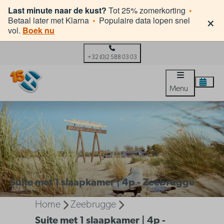
Last minute naar de kust?
Tot 25% zomerkorting
•
×
Betaal later met Klarna
•
Populaire data lopen snel
vol.
Boek nu
+32 (0)2 588 03 03
Menu
Suite met 1 slaapkamer | 4p - Zeebrugge
Home
Zeebrugge
Suite met 1 slaapkamer | 4p -