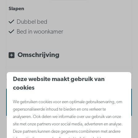
Slapen
Dubbel bed
Bed in woonkamer
Zetelbed in woonkamer
Omschrijving
Inrichting
Zetelbed in woonkamer
Deze website maakt gebruik van
Dubbel bed in woonkamer
cookies
Beschikbaarheid en prijs
Keuken inventaris
We gebruiken cookies voor een optimale gebruikservaring, om
gepersonaliseerde inhoud te bieden en ons verkeer te
Koffiezetapparaat met filter
analyseren. Ook delen we informatie over uw gebruik van onze
Combi-microgolfoven
site met onze partners voor social media, adverteren en analyse.
2 gasten
Deze partners kunnen deze gegevens combineren met andere
Koelkast met vriesvak