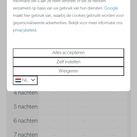
informatie die u aan ze heeft verstrekt of die ze hebben
Waterkoker
verzameld op basis van uw gebruik van hun diensten.
Google
zo
09-08-2026
ma
10-08-2026
Keramische kookplaat
maakt hier gebruik van, waarbij de cookies gebruikt worden voor
gepersonaliseerde advertenties. Bekijk voor meer informatie ons
Vaatwasser
privacybeleid
.
za
zo
ma
8 aug
9 aug
10 aug
Badkamer
1 nacht
—
€ 189
—
Alles accepteren
Haardroger
Zelf instellen
2 nachten
—
—
—
Weigeren
3 nachten
—
—
—
NL
4 nachten
—
—
—
5 nachten
—
—
—
6 nachten
—
—
—
7 nachten
—
—
—