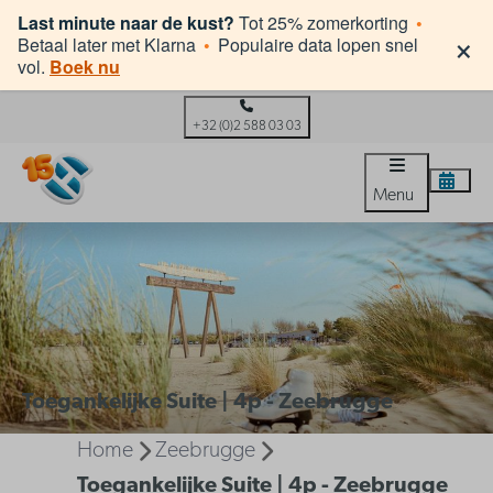
Last minute naar de kust?
Tot 25% zomerkorting
•
×
Betaal later met Klarna
•
Populaire data lopen snel
vol.
Boek nu
+32 (0)2 588 03 03
Menu
Toegankelijke Suite | 4p - Zeebrugge
Home
Zeebrugge
Toegankelijke Suite | 4p - Zeebrugge