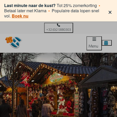
Last minute naar de kust?
Tot 25% zomerkorting
•
×
Betaal later met Klarna
•
Populaire data lopen snel
vol.
Boek nu
+32 (0)2 5880303
Menu