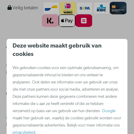
Veilig betalen
Deze website maakt gebruik van
Veelgestelde vragen
cookies
Heb je een vraag? Bezoek dan zeker onze
klantenservice
waar je
We gebruiken cookies voor een optimale gebruikservaring, om
hopelijk snel een antwoord vindt.
gepersonaliseerde inhoud te bieden en ons verkeer te
analyseren. Ook delen we informatie over uw gebruik van onze
site met onze partners voor social media, adverteren en analyse.
Contact
Deze partners kunnen deze gegevens combineren met andere
informatie die u aan ze heeft verstrekt of die ze hebben
+32 (0)2 588 03 03
verzameld op basis van uw gebruik van hun diensten.
Google
info@holidaysuites.nl
maakt hier gebruik van, waarbij de cookies gebruikt worden voor
Bereikbaar van maandag tot en met zondag van 8u tot 22u.
gepersonaliseerde advertenties. Bekijk voor meer informatie ons
privacybeleid
.