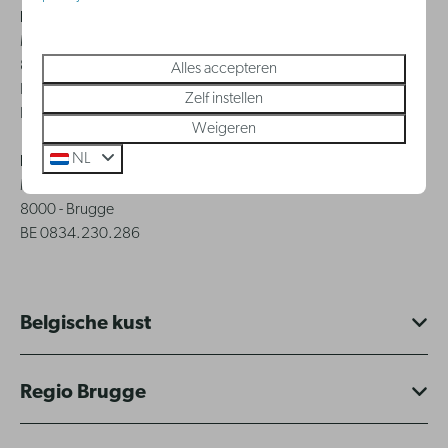
Holiday Suites International BV
Monnikenwerve 17-19
8000 - Brugge
Alles accepteren
BE 0644.384.658
Zelf instellen
BE 93.0017.7382.6367
Weigeren
NL
Holiday Suites CVBA
Monnikenwerve 17-19
8000 - Brugge
BE 0834.230.286
Belgische kust
Regio Brugge