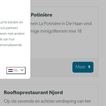
Minigolf La Potinière
ud te bieden en
In het Parkdomein La Potinière in De Haan vind
nze partners
je het gelijknamige minigolfterrein met 18
neren met andere
holes.
ik van hun
ersonaliseerde
Meer
NL
Rooftoprestaurant Njord
Op de zevende en achtste verdieping van het