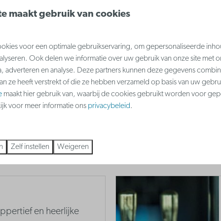
e maakt gebruik van cookies
kies voor een optimale gebruikservaring, om gepersonaliseerde inho
oe de wereld er onder
nalyseren. Ook delen we informatie over uw gebruik van onze site met o
Sealife Blankenberge en
a, adverteren en analyse. Deze partners kunnen deze gegevens combi
 Vissen, haaien,
aan ze heeft verstrekt of die ze hebben verzameld op basis van uw gebru
e
maakt hier gebruik van, waarbij de cookies gebruikt worden voor gep
kijk voor meer informatie ons
privacybeleid
.
Meer
n
Zelf instellen
Weigeren
ppertief en heerlijke