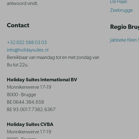
De Haan
antwoord vindt.
Zeebrugge
Contact
Regio Br
Jabbeke Klein 
+32 (0)2 588 03 03
info@holidaysuites.nl
Bereikbaar van maandag tot en met zondag van
8u tot 22u.
Holiday Suites International BV
Monnikenwerve 17-19
8000 - Brugge
BE 0644.384.658
BE 93.0017.7382.6367
Holiday Suites CVBA
Monnikenwerve 17-19