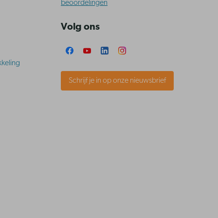
beoordelingen
Volg ons
keling
Schrijf je in op onze nieuwsbrief