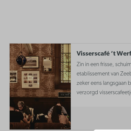
Visserscafé ’t Werf
Zin in een frisse, schui
etablissement van Zee
zeker eens langsgaan bi
verzorgd visserscafeetj