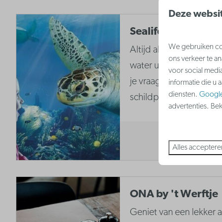
Deze websit
Sealife
We gebruiken coo
Altijd al willen zien h
ons verkeer te a
water uitziet? Bezoek 
voor social medi
je vraag is beantwoord.
informatie die u 
diensten.
Googl
schildpadden…
advertenties. Be
Alles acceptere
ONA by 't Werftje
Geniet van een lekker a