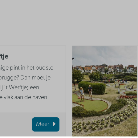
tje
mige pint in het oudste
brugge? Dan moet je
j ’t Werftje; een
e vlak aan de haven.
Meer