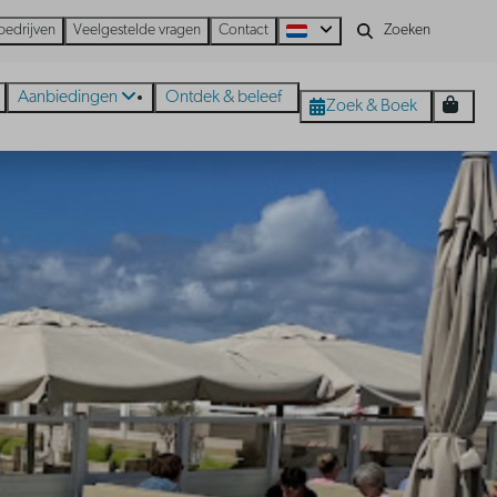
bedrijven
Veelgestelde vragen
Contact
Aanbiedingen
Ontdek & beleef
Zoek & Boek