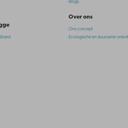
Blogs
Over ons
ugge
Ons concept
Strand
Ecologische en duurzame ontwik