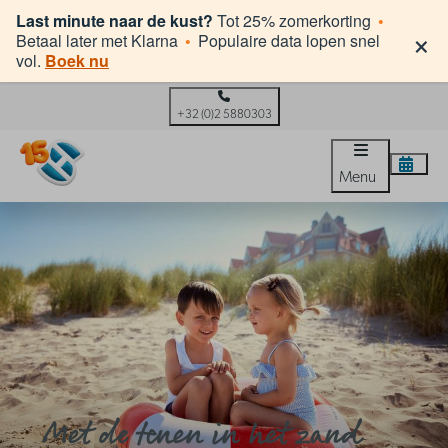
Last minute naar de kust?
Tot 25% zomerkorting
•
×
Betaal later met Klarna
•
Populaire data lopen snel
vol.
Boek nu
+32 (0)2 5880303
Menu
Met de tenen in het zand