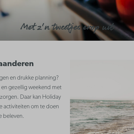
Met z'n tweetjes erop uit
laanderen
ingen en drukke planning?
h en gezellig weekend met
r zorgen. Daar kan Holiday
ke activiteiten om te doen
te beleven.