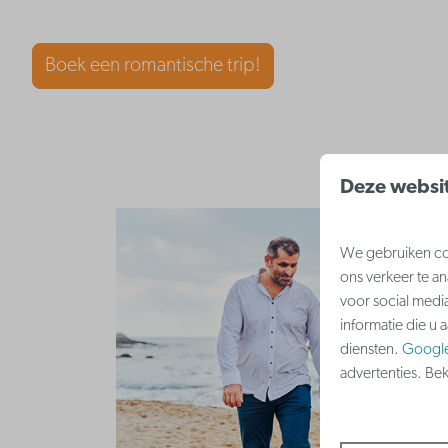
Boek een romantische trip!
Deze websit
We gebruiken coo
ons verkeer te a
voor social medi
informatie die u 
diensten.
Googl
advertenties. Be