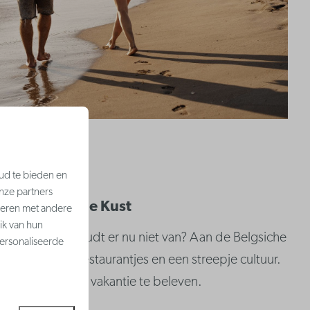
ud te bieden en
nze partners
De Belgische Kust
neren met andere
ik van hun
deling, wie houdt er nu niet van? Aan de Belgsiche
ersonaliseerde
rek aan fijne restaurantjes en een streepje cultuur.
een ontspannen vakantie te beleven.