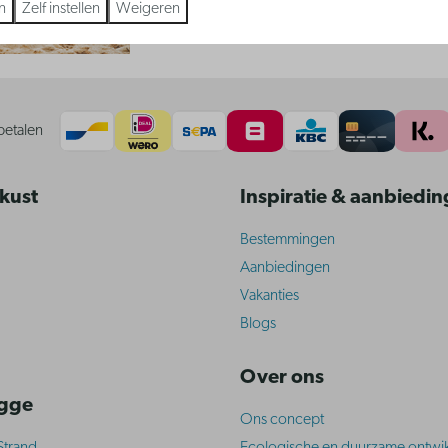
n
Zelf instellen
Weigeren
betalen
 kust
Inspiratie & aanbiedi
Bestemmingen
Aanbiedingen
Vakanties
Blogs
Over ons
ugge
Ons concept