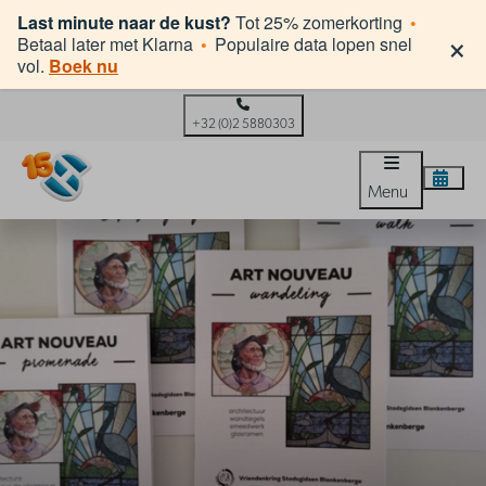
Last minute naar de kust?
Tot 25% zomerkorting
•
×
Betaal later met Klarna
•
Populaire data lopen snel
vol.
Boek nu
+32 (0)2 5880303
Menu