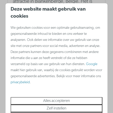
attractie in Blankenberge, België. Het is
Deze website maakt gebruik van
een nostalgische fietspiste die al
cookies
generaties lang plezier biedt aan
bezoekers van alle leeftijden. Met kleurrijke
We gebruiken cookies voor een optimale gebruikservaring, om
fietsen en een levendige sfeer is het een
gepersonaliseerde inhoud te bieden en ons verkeer te
analyseren. Ook delen we informatie over uw gebruik van onze
must-visit voor gezinnen en iedereen die
site met onze partners voor social media, adverteren en analyse.
op zoek is naar een leuk uitje aan de kust.
Deze partners kunnen deze gegevens combineren met andere
informatie die u aan ze heeft verstrekt of die ze hebben
verzameld op basis van uw gebruik van hun diensten.
Google
maakt hier gebruik van, waarbij de cookies gebruikt worden voor
Meer
gepersonaliseerde advertenties. Bekijk voor meer informatie ons
privacybeleid
.
Alles accepteren
Zelf instellen