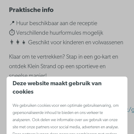
Praktische info
📍 Huur beschikbaar aan de receptie
⏱️ Verschillende huurformules mogelijk
👨‍👩‍👧 Geschikt voor kinderen en volwassenen
Klaar om te vertrekken? Stap in een go-kart en
ontdek Klein Strand op een sportieve en
speelse manier!
Deze website maakt gebruik van
cookies
Website
We gebruiken cookies voor een optimale gebruikservaring, om
https://www.kleinstrand.be/faciliteiten/activiteit/
gepersonaliseerde inhoud te bieden en ons verkeer te
analyseren. Ook delen we informatie over uw gebruik van onze
Contact
site met onze partners voor social media, adverteren en analyse.