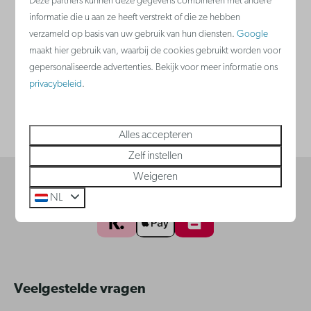
Deze partners kunnen deze gegevens combineren met andere
Tel.
+32 (0)50 81 14 40
informatie die u aan ze heeft verstrekt of die ze hebben
verzameld op basis van uw gebruik van hun diensten.
Google
E-mail:
info@kleinstrand.be
maakt hier gebruik van, waarbij de cookies gebruikt worden voor
gepersonaliseerde advertenties. Bekijk voor meer informatie ons
privacybeleid
.
Adres
Varsenareweg 29, 8490 Jabbeke
Alles accepteren
Zelf instellen
Weigeren
Veilig betalen
NL
Veelgestelde vragen