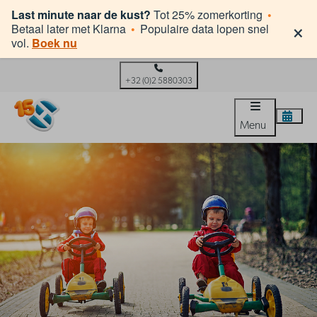
Last minute naar de kust?
Tot 25% zomerkorting
•
×
Betaal later met Klarna
•
Populaire data lopen snel
vol.
Boek nu
+32 (0)2 5880303
Menu