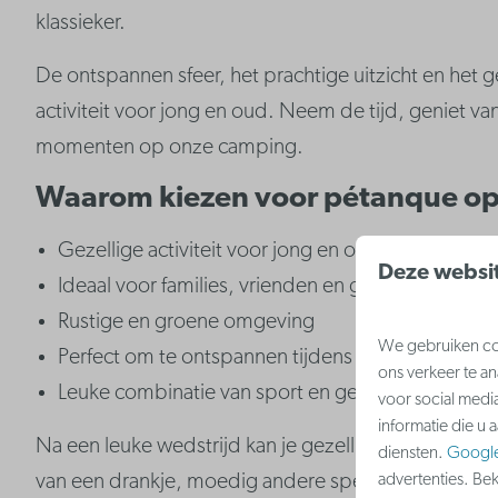
klassieker.
De ontspannen sfeer, het prachtige uitzicht en het
activiteit voor jong en oud. Neem de tijd, geniet va
momenten op onze camping.
Waarom kiezen voor pétanque op 
Gezellige activiteit voor jong en oud
Deze websit
Ideaal voor families, vrienden en groepen
Rustige en groene omgeving
We gebruiken coo
Perfect om te ontspannen tijdens je verblijf
ons verkeer te a
Leuke combinatie van sport en gezelligheid
voor social medi
informatie die u 
Na een leuke wedstrijd kan je gezellig nagenieten o
diensten.
Googl
advertenties. Be
van een drankje, moedig andere spelers aan en bele