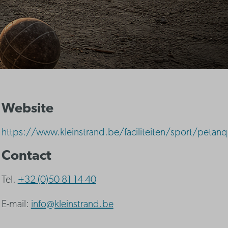
Website
https://www.kleinstrand.be/faciliteiten/sport/petan
Contact
Tel.
+32 (0)50 81 14 40
E-mail:
info@kleinstrand.be