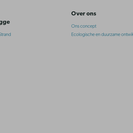
Over ons
ugge
Ons concept
Strand
Ecologische en duurzame ontwik