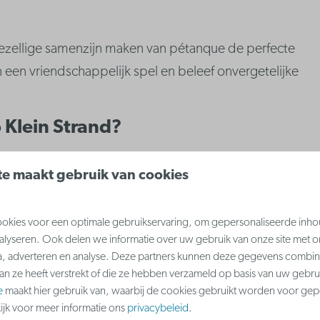
 gezellige samenzijn maken van pétanque de perfecte
n een vriendschappelijk spel en beleef onvergetelijke
Klein Strand?
e maakt gebruik van cookies
kies voor een optimale gebruikservaring, om gepersonaliseerde inho
nalyseren. Ook delen we informatie over uw gebruik van onze site met o
a, adverteren en analyse. Deze partners kunnen deze gegevens combi
aan ze heeft verstrekt of die ze hebben verzameld op basis van uw gebru
p het terras met zicht op het petanqueveld. Geniet
e
maakt hier gebruik van, waarbij de cookies gebruikt worden voor gep
kijk voor meer informatie ons
privacybeleid
.
ef de warme vakantiesfeer van Klein Strand.