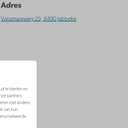
Adres
Varsenareweg 29, 8490 Jabbeke
ud te bieden en
nze partners
neren met andere
ik van hun
ersonaliseerde