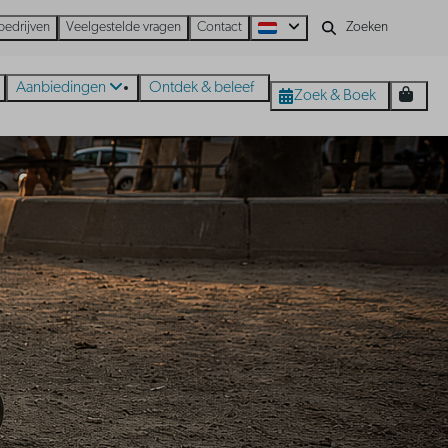
bedrijven
Veelgestelde vragen
Contact
Aanbiedingen
Ontdek & beleef
Zoek & Boek