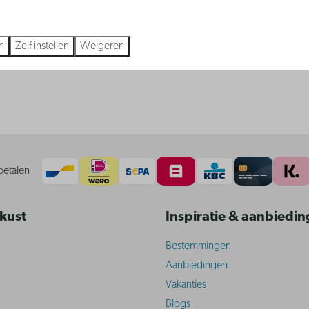
n
Zelf instellen
Weigeren
betalen
 kust
Inspiratie & aanbiedi
Bestemmingen
Aanbiedingen
Vakanties
Blogs