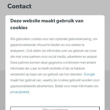
Contact
Tel.
+3250811440
Deze website maakt gebruik van
cookies
E-mail:
info@kleinstrand.be
We gebruiken cookies voor een optimale gebruikservaring, om
Adres
gepersonaliseerde inhoud te bieden en ons verkeer te
analyseren. Ook delen we informatie over uw gebruik van onze
site met onze partners voor social media, adverteren en analyse.
Varsenareweg 29, 8490 Jabbeke
Deze partners kunnen deze gegevens combineren met andere
informatie die u aan ze heeft verstrekt of die ze hebben
verzameld op basis van uw gebruik van hun diensten.
Google
maakt hier gebruik van, waarbij de cookies gebruikt worden voor
Veilig betalen
gepersonaliseerde advertenties. Bekijk voor meer informatie ons
privacybeleid
.