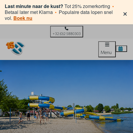
Last minute naar de kust?
Tot 25% zomerkorting
•
×
Betaal later met Klarna
•
Populaire data lopen snel
vol.
Boek nu
+32 (0)2 5880303
Menu