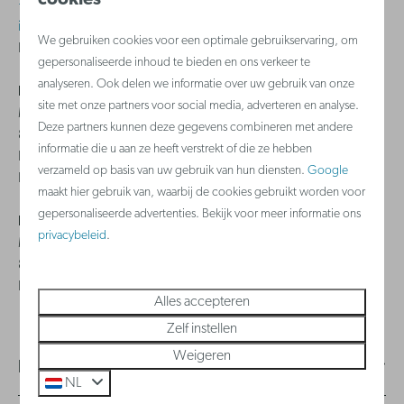
+32 (0)2 588 03 03
info@holidaysuites.nl
We gebruiken cookies voor een optimale gebruikservaring, om
Bereikbaar van maandag tot en met zondag van 8u tot 22u.
gepersonaliseerde inhoud te bieden en ons verkeer te
analyseren. Ook delen we informatie over uw gebruik van onze
Holiday Suites International BV
site met onze partners voor social media, adverteren en analyse.
Monnikenwerve 17-19
Deze partners kunnen deze gegevens combineren met andere
8000 - Brugge
informatie die u aan ze heeft verstrekt of die ze hebben
BE 0644.384.658
verzameld op basis van uw gebruik van hun diensten.
Google
BE 93.0017.7382.6367
maakt hier gebruik van, waarbij de cookies gebruikt worden voor
gepersonaliseerde advertenties. Bekijk voor meer informatie ons
Holiday Suites CVBA
privacybeleid
.
Monnikenwerve 17-19
8000 - Brugge
BE 0834.230.286
Alles accepteren
Zelf instellen
Weigeren
Belgische kust
NL