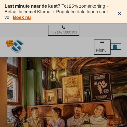
Last minute naar de kust?
Tot 25% zomerkorting
•
×
Betaal later met Klarna
•
Populaire data lopen snel
vol.
Boek nu
+32 (0)2 5880303
Menu