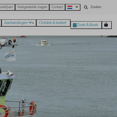
bedrijven
Veelgestelde vragen
Contact
Aanbiedingen
Ontdek & beleef
Zoek & Boek