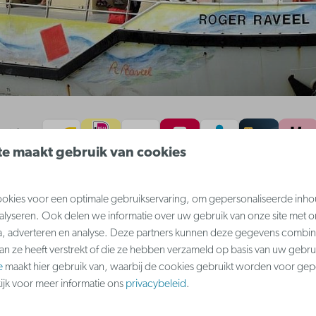
betalen
e maakt gebruik van cookies
 kust
Inspiratie & aanbiedi
kies voor een optimale gebruikservaring, om gepersonaliseerde inho
Bestemmingen
nalyseren. Ook delen we informatie over uw gebruik van onze site met o
Aanbiedingen
a, adverteren en analyse. Deze partners kunnen deze gegevens combi
Vakanties
aan ze heeft verstrekt of die ze hebben verzameld op basis van uw gebru
e
maakt hier gebruik van, waarbij de cookies gebruikt worden voor gep
Blogs
kijk voor meer informatie ons
privacybeleid
.
Over ons