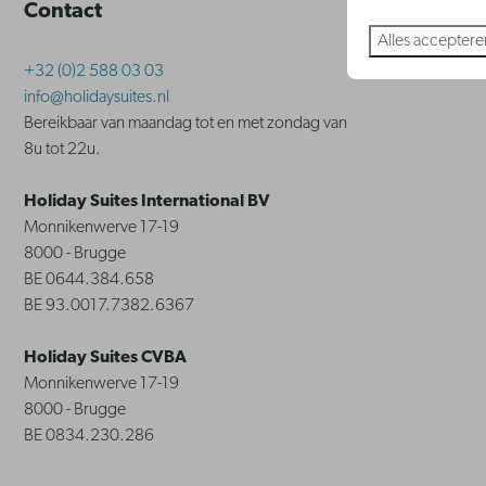
Contact
Regio Br
Alles acceptere
Jabbeke Klein 
+32 (0)2 588 03 03
info@holidaysuites.nl
Bereikbaar van maandag tot en met zondag van
8u tot 22u.
Holiday Suites International BV
Monnikenwerve 17-19
8000 - Brugge
BE 0644.384.658
BE 93.0017.7382.6367
Holiday Suites CVBA
Monnikenwerve 17-19
8000 - Brugge
BE 0834.230.286