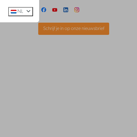
NL
keling
Schrijf je in op onze nieuwsbrief