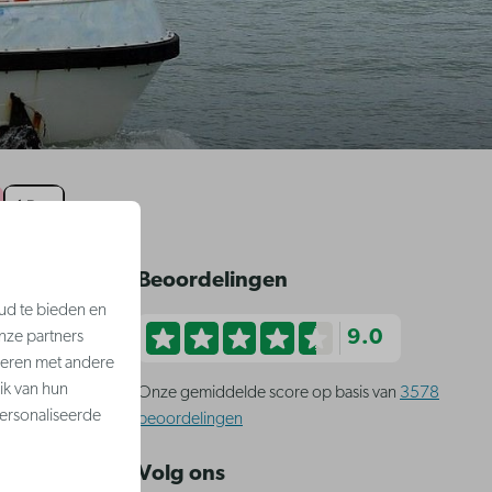
ngen
Beoordelingen
ud te bieden en
9.0
nze partners
neren met andere
ik van hun
Onze gemiddelde score op basis van
3578
ersonaliseerde
beoordelingen
Volg ons