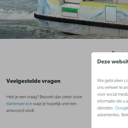
Veilig 
Deze websit
Belgische
We gebruiken coo
Veelgestelde vragen
Westende
ons verkeer te a
Blankenberge
voor social medi
Heb je een vraag? Bezoek dan zeker onze
Nieuwpoort
informatie die u 
klantenservice
waar je hopelijk snel een
diensten.
Googl
De Haan
antwoord vindt.
advertenties. Be
Zeebrugge