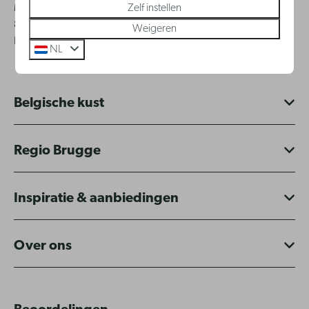
Zelf instellen
Monnikenwerve 17-19
8000 - Brugge
Weigeren
BE 0834.230.286
NL
Belgische kust
Regio Brugge
Inspiratie & aanbiedingen
Over ons