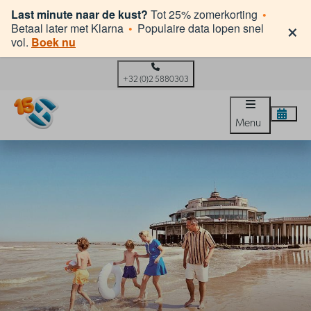
Last minute naar de kust?
Tot 25% zomerkorting
•
×
Betaal later met Klarna
•
Populaire data lopen snel
vol.
Boek nu
+32 (0)2 5880303
Menu