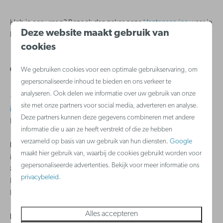
Heb je een vraag? Bezoek dan zeker onze
klantenservice
waar je
Deze website maakt gebruik van
hopelijk snel een antwoord vindt.
cookies
Contact
We gebruiken cookies voor een optimale gebruikservaring, om
gepersonaliseerde inhoud te bieden en ons verkeer te
analyseren. Ook delen we informatie over uw gebruik van onze
+32 (0)2 588 03 03
site met onze partners voor social media, adverteren en analyse.
info@holidaysuites.nl
Deze partners kunnen deze gegevens combineren met andere
Bereikbaar van maandag tot en met zondag van 8u tot 22u.
informatie die u aan ze heeft verstrekt of die ze hebben
verzameld op basis van uw gebruik van hun diensten.
Google
Holiday Suites International BV
maakt hier gebruik van, waarbij de cookies gebruikt worden voor
Monnikenwerve 17-19
gepersonaliseerde advertenties. Bekijk voor meer informatie ons
8000 - Brugge
privacybeleid
.
BE 0644.384.658
BE 93.0017.7382.6367
Alles accepteren
Holiday Suites CVBA