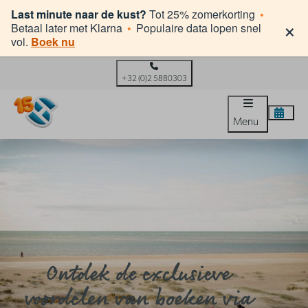
Last minute naar de kust?
Tot 25% zomerkorting
•
×
Betaal later met Klarna
•
Populaire data lopen snel
vol.
Boek nu
+32 (0)2 5880303
Menu
Ontdek de exclusieve
voordelen van boeken via