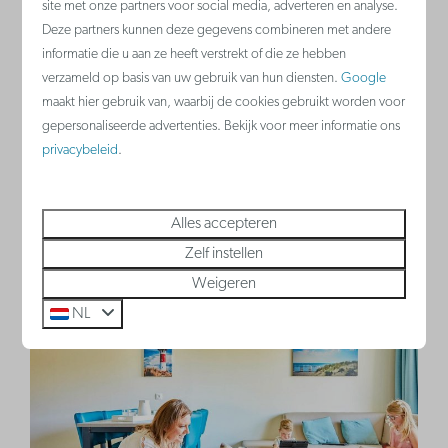
site met onze partners voor social media, adverteren en analyse.
eerder beslist, bij een boeking van minimaal 90
Deze partners kunnen deze gegevens combineren met andere
informatie die u aan ze heeft verstrekt of die ze hebben
dagen vooruit, ontvang je maar liefst 20%
verzameld op basis van uw gebruik van hun diensten.
Google
korting. Onze vroegboekkorting biedt je de
maakt hier gebruik van, waarbij de cookies gebruikt worden voor
kans om slim te plannen en tegelijkertijd te
gepersonaliseerde advertenties. Bekijk voor meer informatie ons
privacybeleid
.
besparen op je vakantie. Deze korting wordt
automatisch toegepast in onze Zoek & Boek.
Alles accepteren
Zelf instellen
Weigeren
NL