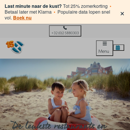
Last minute naar de kust?
Tot 25% zomerkorting
•
×
Betaal later met Klarna
•
Populaire data lopen snel
vol.
Boek nu
+32 (0)2 5880303
Menu
De leukste restaurants en