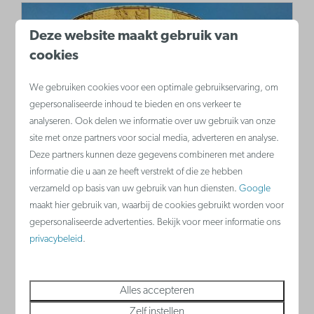
Deze website maakt gebruik van
cookies
We gebruiken cookies voor een optimale gebruikservaring, om
gepersonaliseerde inhoud te bieden en ons verkeer te
analyseren. Ook delen we informatie over uw gebruik van onze
site met onze partners voor social media, adverteren en analyse.
Westfront Nieuwpoort
Deze partners kunnen deze gegevens combineren met andere
informatie die u aan ze heeft verstrekt of die ze hebben
Bezoek het ruiterstandbeeld van Albert I
verzameld op basis van uw gebruik van hun diensten.
Google
en ontdek het verhaal van de
maakt hier gebruik van, waarbij de cookies gebruikt worden voor
gepersonaliseerde advertenties. Bekijk voor meer informatie ons
onderwaterzetting van de poldervlakte
privacybeleid
.
tijdens WO I.
Alles accepteren
Meer
Zelf instellen