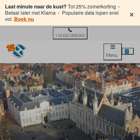
Last minute naar de kust?
Tot 25% zomerkorting
•
×
Betaal later met Klarna
•
Populaire data lopen snel
vol.
Boek nu
+32 (0)2 5880303
Menu