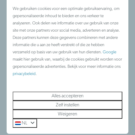
We gebruiken cookies voor een optimale gebruikservaring, om
gepersonaliseerde inhoud te bieden en ons verkeer te
analyseren. Ook delen we informatie over uw gebruik van onze
site met onze partners voor social media, adverteren en analyse.
Deze partners kunnen deze gegevens combineren met andere
Kinderboerderij De Lenspolder
informatie die u aan ze heeft verstrekt of die ze hebben
verzameld op basis van uw gebruik van hun diensten.
Google
In deze kinderboerderij kunnen kinderen in
maakt hier gebruik van, waarbij de cookies gebruikt worden voor
gepersonaliseerde advertenties. Bekijk voor meer informatie ons
aanraking komen met het echte
privacybeleid
.
boerderijleven. Hier kunnen ze
landbouwproducten ontdekken en ook zelf
Alles accepteren
verwerken.
Zelf instellen
Weigeren
Meer
NL