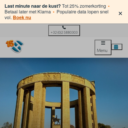
Last minute naar de kust?
Tot 25% zomerkorting
•
×
Betaal later met Klarna
•
Populaire data lopen snel
vol.
Boek nu
+32 (0)2 5880303
Menu