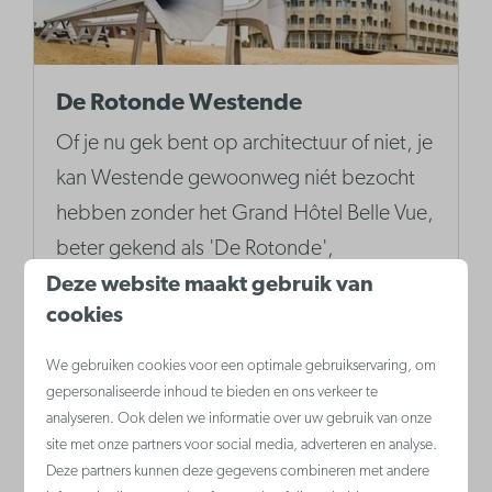
De Rotonde Westende
Of je nu gek bent op architectuur of niet, je
kan Westende gewoonweg niét bezocht
hebben zonder het Grand Hôtel Belle Vue,
beter gekend als 'De Rotonde',
bewonderd te hebben.
Deze website maakt gebruik van
cookies
We gebruiken cookies voor een optimale gebruikservaring, om
Meer
gepersonaliseerde inhoud te bieden en ons verkeer te
analyseren. Ook delen we informatie over uw gebruik van onze
site met onze partners voor social media, adverteren en analyse.
Deze partners kunnen deze gegevens combineren met andere