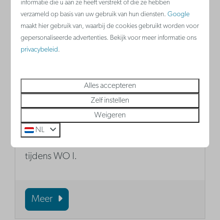
informatie die u aan ze heeft verstrekt of die ze hebben
verzameld op basis van uw gebruik van hun diensten.
Google
maakt hier gebruik van, waarbij de cookies gebruikt worden voor
gepersonaliseerde advertenties. Bekijk voor meer informatie ons
privacybeleid
.
Alles accepteren
Westfront Nieuwpoort
Zelf instellen
Bezoek het ruiterstandbeeld van Albert I
Weigeren
en ontdek het verhaal van de
NL
onderwaterzetting van de poldervlakte
tijdens WO I.
Meer