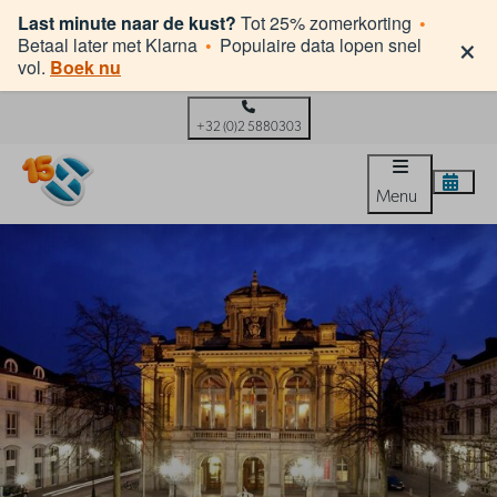
Last minute naar de kust?
Tot 25% zomerkorting
•
×
Betaal later met Klarna
•
Populaire data lopen snel
vol.
Boek nu
+32 (0)2 5880303
Menu