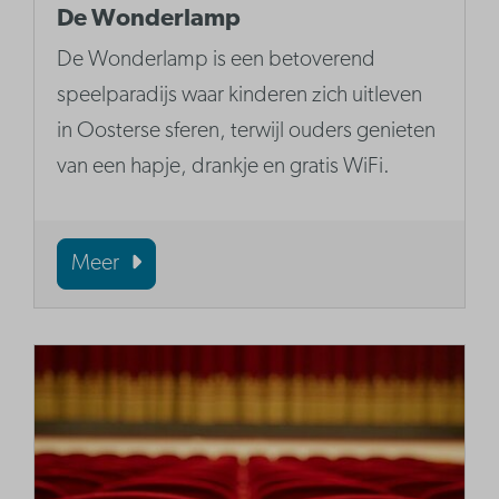
De Wonderlamp
De Wonderlamp is een betoverend
speelparadijs waar kinderen zich uitleven
in Oosterse sferen, terwijl ouders genieten
van een hapje, drankje en gratis WiFi.
Meer