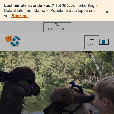
Last minute naar de kust?
Tot 25% zomerkorting
•
×
Betaal later met Klarna
•
Populaire data lopen snel
vol.
Boek nu
+32 (0)2 5880303
Menu