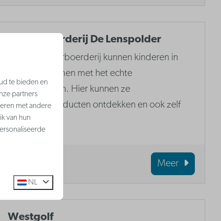
Kinderboerderij De Lenspolder
In deze kinderboerderij kunnen kinderen in
aanraking komen met het echte
ud te bieden en
boerderijleven. Hier kunnen ze
nze partners
landbouwproducten ontdekken en ook zelf
neren met andere
ik van hun
verwerken.
ersonaliseerde
Meer
NL
Westgolf