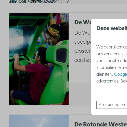
De Wonderlamp
Deze websit
De Wonderlamp is een
speelparadijs waar kind
We gebruiken coo
Oosterse sferen, terwij
ons verkeer te a
een hapje, drankje en g
voor social medi
informatie die u 
diensten.
Googl
advertenties. Be
Alles acceptere
De Rotonde West