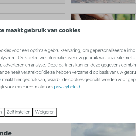
e maakt gebruik van cookies
 betoverend
eren zich uitleven in
kies voor een optimale gebruikservaring, om gepersonaliseerde inho
l ouders genieten van
nalyseren. Ook delen we informatie over uw gebruik van onze site met o
ratis WiFi.
a, adverteren en analyse. Deze partners kunnen deze gegevens combi
aan ze heeft verstrekt of die ze hebben verzameld op basis van uw gebru
e
maakt hier gebruik van, waarbij de cookies gebruikt worden voor gep
kijk voor meer informatie ons
privacybeleid
.
Meer
n
Zelf instellen
Weigeren
ende