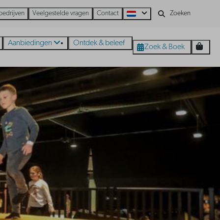
bedrijven
Veelgestelde vragen
Contact
Aanbiedingen
Ontdek & beleef
Zoek & Boek