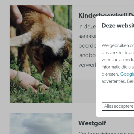
Kinderboerderij D
Deze websit
In deze kinderboerderi
aanraking komen met h
boerderijleven. Hier k
We gebruiken coo
ons verkeer te a
landbouwproducten on
voor social medi
verwerken.
informatie die u 
diensten.
Googl
advertenties. Be
Alles acceptere
Westgolf