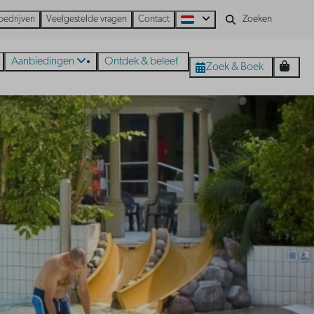
bedrijven
Veelgestelde vragen
Contact
Aanbiedingen
Ontdek & beleef
Zoek & Boek