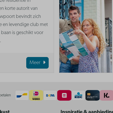
e residentie in
n korte autorit van
uwpoort bevindt zich
le en levendige club met
baan is geschikt voor
.
Meer
betalen
 kust
Inspiratie & aanbiedi