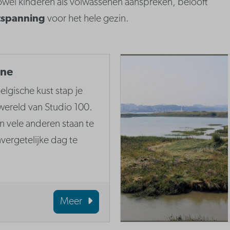
 zowel kinderen als volwassenen aanspreken, belooft
tspanning
voor het hele gezin.
nne
elgische kust stap je
wereld van Studio 100.
vele anderen staan te
ergetelijke dag te
Meer