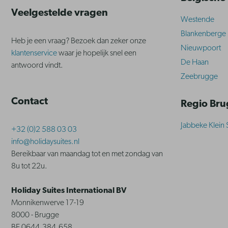
Veelgestelde vragen
Westende
Blankenberge
Heb je een vraag? Bezoek dan zeker onze
Nieuwpoort
klantenservice
waar je hopelijk snel een
De Haan
antwoord vindt.
Zeebrugge
Contact
Regio Br
Jabbeke Klein 
+32 (0)2 588 03 03
info@holidaysuites.nl
Bereikbaar van maandag tot en met zondag van
8u tot 22u.
Holiday Suites International BV
Monnikenwerve 17-19
8000 - Brugge
BE 0644.384.658