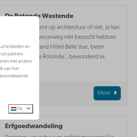
De Rotonde Westende
Of je nu gek bent op architectuur of niet, je kan
Westende gewoonweg niét bezocht hebben
zonder het Grand Hôtel Belle Vue, beter
ud te bieden en
nze partners
gekend als 'De Rotonde', bewonderd te
neren met andere
hebben.
ik van hun
ersonaliseerde
Meer
NL
Erfgoedwandeling