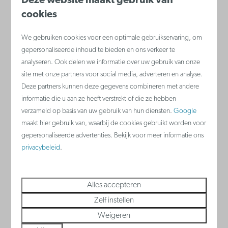
Deze website maakt gebruik van
cookies
boerderijleven. Hier kunnen ze
landbouwproducten ontdekken en ook
We gebruiken cookies voor een optimale gebruikservaring, om
zelf verwerken.
gepersonaliseerde inhoud te bieden en ons verkeer te
analyseren. Ook delen we informatie over uw gebruik van onze
site met onze partners voor social media, adverteren en analyse.
Deze partners kunnen deze gegevens combineren met andere
Meer
informatie die u aan ze heeft verstrekt of die ze hebben
verzameld op basis van uw gebruik van hun diensten.
Google
maakt hier gebruik van, waarbij de cookies gebruikt worden voor
gepersonaliseerde advertenties. Bekijk voor meer informatie ons
privacybeleid
.
Alles accepteren
Zelf instellen
Weigeren