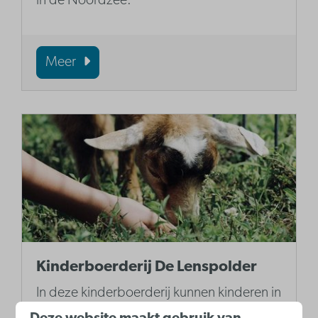
in de Noordzee.
Meer
Kinderboerderij De Lenspolder
In deze kinderboerderij kunnen kinderen in
aanraking komen met het echte