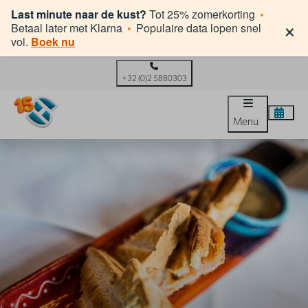
Last minute naar de kust?
Tot 25% zomerkorting
•
×
Betaal later met Klarna
•
Populaire data lopen snel
vol.
Boek nu
+32 (0)2 5880303
Menu