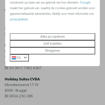
verzameld op basis van uw gebruik van hun diensten.
Google
maakt hier gebruik van, waarbij de cookies gebruikt worden voor
Contact
gepersonaliseerde advertenties. Bekijk voor meer informatie ons
privacybeleid
.
+32 (0)2 588 03 03
info@holidaysuites.nl
Bereikbaar van maandag tot en met zondag van 8u tot 22u.
Alles accepteren
Zelf instellen
Holiday Suites International BV
Weigeren
Monnikenwerve 17-19
8000 - Brugge
NL
BE 0644.384.658
BE 93.0017.7382.6367
Holiday Suites CVBA
Monnikenwerve 17-19
8000 - Brugge
BE 0834.230.286