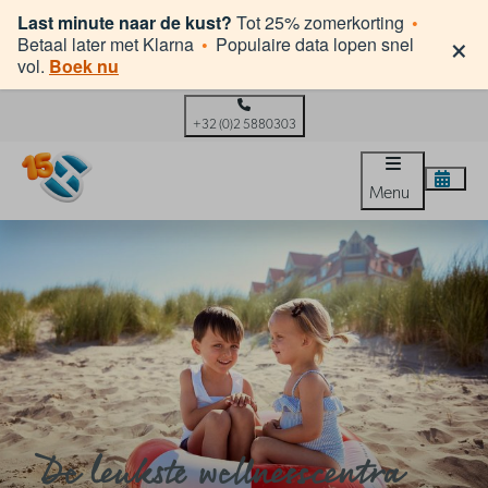
Last minute naar de kust?
Tot 25% zomerkorting
•
×
Betaal later met Klarna
•
Populaire data lopen snel
vol.
Boek nu
+32 (0)2 5880303
Menu
De leukste wellnesscentra