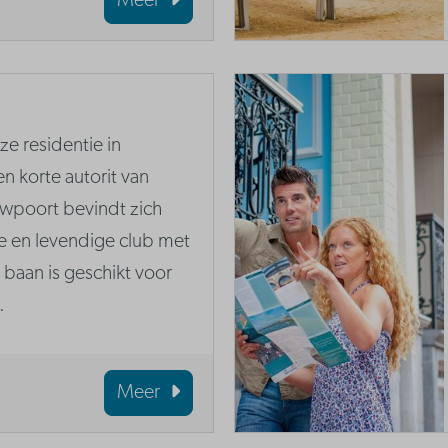
Meer
e residentie in
n korte autorit van
uwpoort bevindt zich
le en levendige club met
baan is geschikt voor
.
Meer