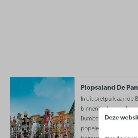
Plopsaland De Pa
In dit pretpark aan de B
binnen in de wondere 
Deze websit
Bumba, Mega Mindy en 
popelen om jou een onv