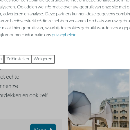
kies voor een optimale gebruikservaring, om gepersonaliseerde inho
nalyseren. Ook delen we informatie over uw gebruik van onze site met o
a, adverteren en analyse. Deze partners kunnen deze gegevens combi
aan ze heeft verstrekt of die ze hebben verzameld op basis van uw gebru
Meer
e
maakt hier gebruik van, waarbij de cookies gebruikt worden voor gep
kijk voor meer informatie ons
privacybeleid
.
e Lenspolder
n
Zelf instellen
Weigeren
j kunnen kinderen in
et echte
unnen ze
tdekken en ook zelf