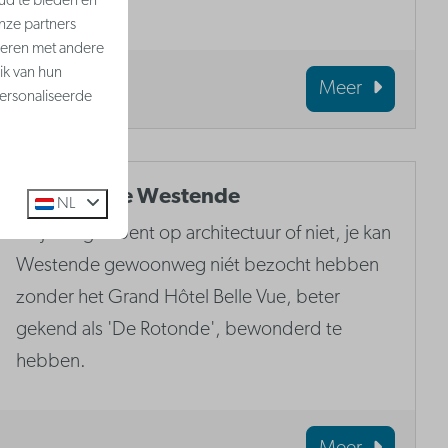
ud te bieden en
nze partners
neren met andere
ik van hun
Meer
ersonaliseerde
De Rotonde Westende
NL
Of je nu gek bent op architectuur of niet, je kan
Westende gewoonweg niét bezocht hebben
zonder het Grand Hôtel Belle Vue, beter
gekend als 'De Rotonde', bewonderd te
hebben.