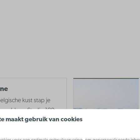
nne
elgische kust stap je
wereld van Studio 100.
e maakt gebruik van cookies
vele anderen staan te
ergetelijke dag te