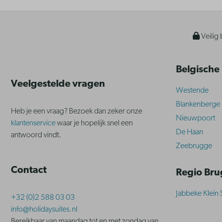
Veilig 
Belgische
Veelgestelde vragen
Westende
Blankenberge
Heb je een vraag? Bezoek dan zeker onze
Nieuwpoort
klantenservice
waar je hopelijk snel een
De Haan
antwoord vindt.
Zeebrugge
Contact
Regio Br
Jabbeke Klein 
+32 (0)2 588 03 03
info@holidaysuites.nl
Bereikbaar van maandag tot en met zondag van