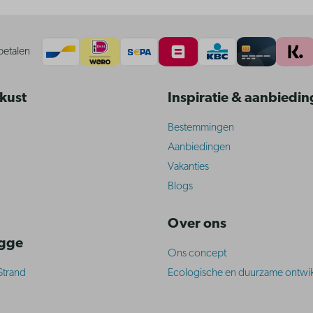
betalen
 kust
Inspiratie & aanbiedi
Bestemmingen
Aanbiedingen
Vakanties
Blogs
Over ons
ugge
Ons concept
Strand
Ecologische en duurzame ontwik