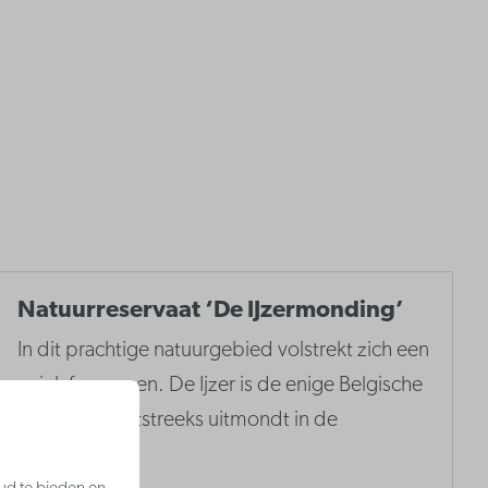
Natuurreservaat ‘De IJzermonding’
In dit prachtige natuurgebied volstrekt zich een
uniek fenomeen. De Ijzer is de enige Belgische
rivier die rechtstreeks uitmondt in de
Noordzee.