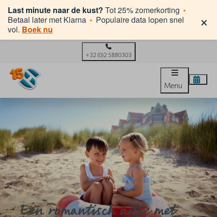
Last minute naar de kust?
Tot 25% zomerkorting
•
×
Betaal later met Klarna
•
Populaire data lopen snel
vol.
Boek nu
+32 (0)2 5880303
Menu
Een romantisch uitje met