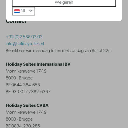
hopelijk snel een antwoord vindt.
Weigeren
NL
Contact
+32 (0)2 588 03 03
info@holidaysuites.nl
Bereikbaar van maandag tot en met zondag van 8u tot 22u.
Holiday Suites International BV
Monnikenwerve 17-19
8000 - Brugge
BE 0644.384.658
BE 93.0017.7382.6367
Holiday Suites CVBA
Monnikenwerve 17-19
8000 - Brugge
BE 0834.230.286