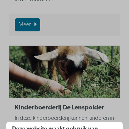
Meer
Kinderboerderij De Lenspolder
In deze kinderboerderij kunnen kinderen in
aanraking komen met het echte
Deze website maakt gebruik van