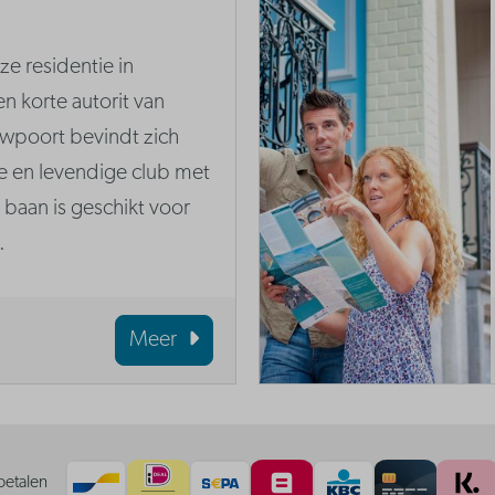
e residentie in
n korte autorit van
uwpoort bevindt zich
le en levendige club met
baan is geschikt voor
.
Meer
betalen