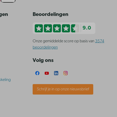
ngen
Beoordelingen
9.0
Onze gemiddelde score op basis van
3574
beoordelingen
Volg ons
keling
Schrijf je in op onze nieuwsbrief