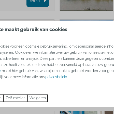
Meer
e Lenspolder
e maakt gebruik van cookies
j kunnen kinderen in
et echte
kies voor een optimale gebruikservaring, om gepersonaliseerde inho
nalyseren. Ook delen we informatie over uw gebruik van onze site met o
unnen ze
a, adverteren en analyse. Deze partners kunnen deze gegevens combi
tdekken en ook zelf
aan ze heeft verstrekt of die ze hebben verzameld op basis van uw gebru
e
maakt hier gebruik van, waarbij de cookies gebruikt worden voor gep
kijk voor meer informatie ons
privacybeleid
.
Meer
n
Zelf instellen
Weigeren