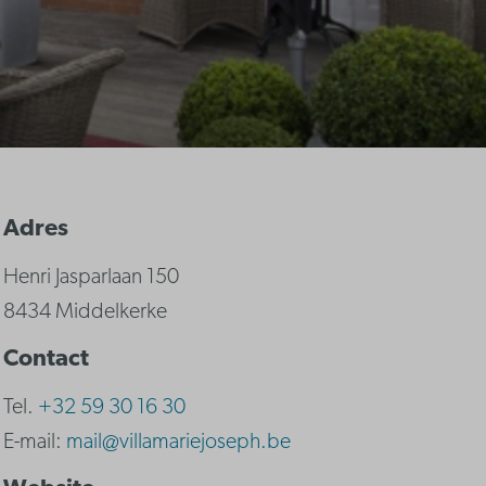
Adres
Henri Jasparlaan 150
8434 Middelkerke
Contact
Tel.
+32 59 30 16 30
E-mail:
mail@villamariejoseph.be