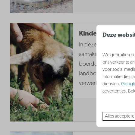
Kinderboerderij D
Deze websit
In deze kinderboerderi
aanraking komen met h
We gebruiken coo
ons verkeer te a
boerderijleven. Hier k
voor social medi
landbouwproducten on
informatie die u 
verwerken.
diensten.
Googl
advertenties. Be
Alles acceptere