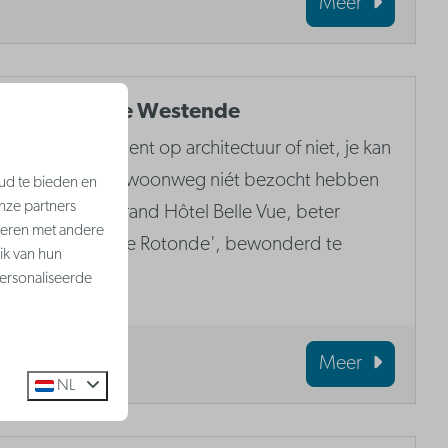
Meer
De Rotonde Westende
Of je nu gek bent op architectuur of niet, je kan
Westende gewoonweg niét bezocht hebben
ud te bieden en
nze partners
zonder het Grand Hôtel Belle Vue, beter
neren met andere
gekend als 'De Rotonde', bewonderd te
ik van hun
hebben.
ersonaliseerde
Meer
NL