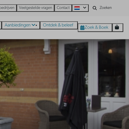
bedrijven
Veelgestelde vragen
Contact
Aanbiedingen
Ontdek & beleef
Zoek & Boek