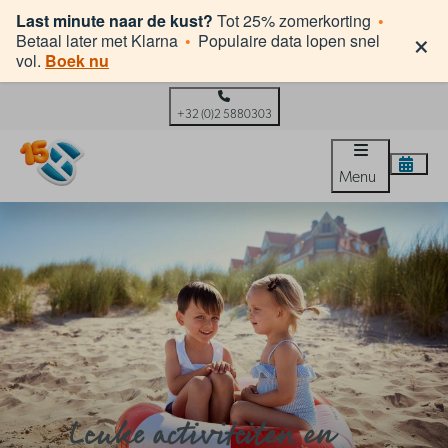
Last minute naar de kust?
Tot 25% zomerkorting
•
×
Betaal later met Klarna
•
Populaire data lopen snel
vol.
Boek nu
+32 (0)2 5880303
Menu
Leuke activiteiten en