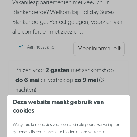
Vakantieappartementen met zeezicht in
Blankenberge? Welkom bij Holiday Suites
Blankenberge. Perfect gelegen, voorzien van
alle comfort en met zeezicht.
Aan het strand
Meer informatie
Prijzen voor
2 gasten
met aankomst op
do 6 mei
en vertrek op
zo 9 mei
(3
nachten)
Deze website maakt gebruik van
cookies
We gebruiken cookies voor een optimale gebruikservaring, om
gepersonaliseerde inhoud te bieden en ons verkeer te