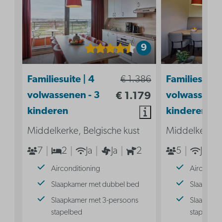
9
Familiesuite | 4
€ 1.386
Familiesuite 
volwassenen - 3
€ 1.179
volwassenen
kinderen
kinderen
Middelkerke, Belgische kust
Middelkerke, 
7
2
Ja
Ja
2
5
Ja
Airconditioning
Aircondit
Slaapkamer met dubbel bed
Slaaphoek
Slaapkamer met 3-persoons
Slaaphoek
stapelbed
stapelbed