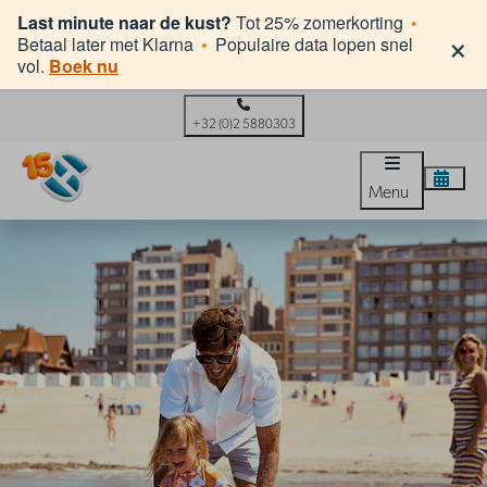
Last minute naar de kust?
Tot 25% zomerkorting
•
×
Betaal later met Klarna
•
Populaire data lopen snel
vol.
Boek nu
+32 (0)2 5880303
Menu