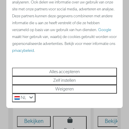
analyseren. Ook delen we informatie over uw gebruik van onze
site met onze partners voor social media, adverteren en analyse.
9,1
Deze partners kunnen deze gegevens combineren met andere
informatie die u aan ze heeft verstrekt of die ze hebben
verzameld op basis van uw gebruik van hun diensten.
Google
Studio met
€ 598
Toegankelij
maakt hier gebruik van, waarbij de cookies gebruikt worden voor
stadszicht | 2p
€ 510
studio zond
gepersonaliseerde advertenties. Bekijk voor meer informatie ons
privacybeleid
.
balkon 2p
Blankenberge,
Belgische kust
Blankenberge,
Alles accepteren
2
Ja
Nee
Ja
2
1
Zelf instellen
2
Keuken
Weigeren
Dubbel bed in woonkamer
Keuken
NL
Dubbel b
Bekijken
Bekijken