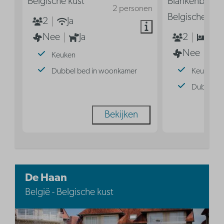
Belgische kust
Blankenberge
2 personen
Belgische kus
2
Ja
Nee
Ja
2
1
Nee
Keuken
Dubbel bed in woonkamer
Keuken
Dubbel b
Bekijken
De Haan
België - Belgische kust