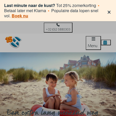
Last minute naar de kust?
Tot 25% zomerkorting
•
×
Betaal later met Klarna
•
Populaire data lopen snel
vol.
Boek nu
+32 (0)2 5880303
Menu
Een extra lang weekend weg