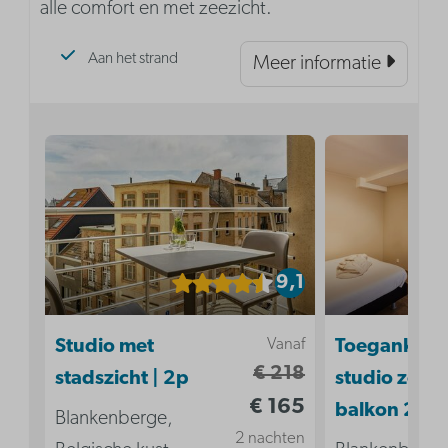
alle comfort en met zeezicht.
Aan het strand
Meer informatie
9,1
Vanaf
Studio met
Toegankelij
€ 218
stadszicht | 2p
studio zond
€ 165
balkon 2p
Blankenberge,
2 nachten