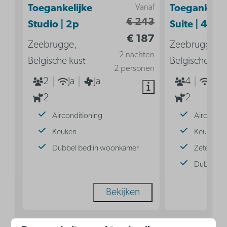
Vanaf
Toegankelijke
Toegankelij
€ 243
Studio | 2p
Suite | 4p
€ 187
Zeebrugge,
Zeebrugge,
2 nachten
Belgische kust
Belgische kus
2 personen
2
Ja
Ja
4
Ja
2
2
Airconditioning
Aircondit
Keuken
Keuken
Dubbel bed in woonkamer
Zetelbed
Dubbel b
Bekijken