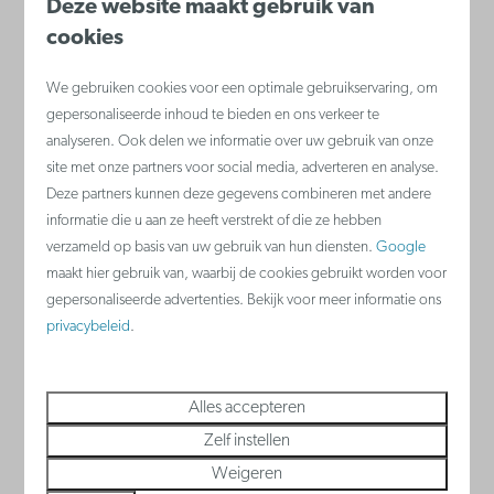
Deze website maakt gebruik van
cookies
Nieuwpoort
We gebruiken cookies voor een optimale gebruikservaring, om
België - Belgische kust
gepersonaliseerde inhoud te bieden en ons verkeer te
analyseren. Ook delen we informatie over uw gebruik van onze
site met onze partners voor social media, adverteren en analyse.
Deze partners kunnen deze gegevens combineren met andere
informatie die u aan ze heeft verstrekt of die ze hebben
verzameld op basis van uw gebruik van hun diensten.
Google
maakt hier gebruik van, waarbij de cookies gebruikt worden voor
gepersonaliseerde advertenties. Bekijk voor meer informatie ons
privacybeleid
.
Nieuwe vakantieappartementen in
Nieuwpoort! Verblijf bij Holiday Suites in de
Alles accepteren
nr. 1 badstad van België. Wist je dat
Zelf instellen
huisdieren welkom zijn bij ons?
Weigeren