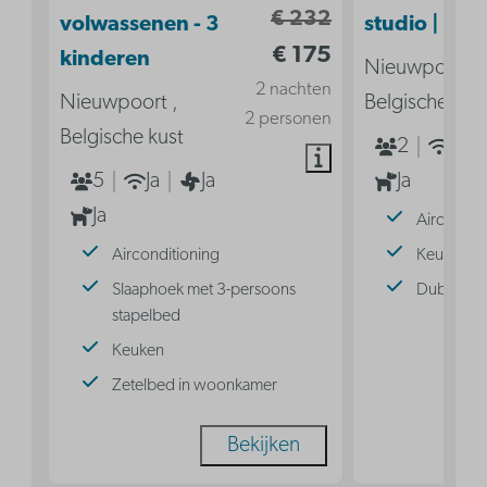
€ 232
volwassenen - 3
studio | 2p
€ 175
kinderen
Nieuwpoort ,
2 nachten
Nieuwpoort ,
Belgische kus
2 personen
Belgische kust
2
Ja
5
Ja
Ja
Ja
Ja
Aircondit
Airconditioning
Keuken
Slaaphoek met 3-persoons
Dubbel b
stapelbed
Keuken
Zetelbed in woonkamer
Bekijken