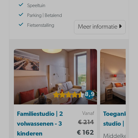
Speeltuin
Parking | Betalend
Fietsenstalling
Meer informatie
8,9
Vanaf
Familiestudio | 2
Toegankelij
€ 214
volwassenen - 3
studio | 2p
€ 162
kinderen
Middelkerke,