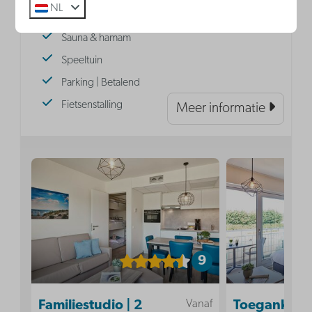
NL
Binnenzwembad
Sauna & hamam
Speeltuin
Parking | Betalend
Fietsenstalling
Meer informatie
9
Vanaf
Familiestudio | 2
Toegankelij