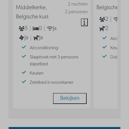
2 nachten
Middelkerke,
Belgische kus
2 personen
Belgische kust
2
Ja
5
0
Ja
2
Ja
Ja
Aircondit
Airconditioning
Keuken
Slaaphoek met 3-persoons
Dubbel b
stapelbed
Keuken
Zetelbed in woonkamer
Bekijken