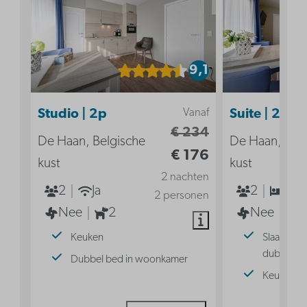
9,1
Vanaf
Studio | 2p
Suite | 2p
€ 234
De Haan, Belgische
De Haan, Bel
€ 176
kust
kust
2 nachten
2
Ja
2
1
2 personen
Nee
2
Nee
Keuken
Slaapkame
dubbel b
Dubbel bed in woonkamer
Keuken