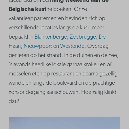
Ideaal dus om een
lang weekend aan de
Belgische kust
te boeken. Onze
vakantieappartementen bevinden zich op
verschillende locaties langs de kust, meer
bepaald in
Blankenberge
,
Zeebrugge
,
De
Haan
,
Nieuwpoort
en
Westende
. Overdag
genieten op het strand, in de duinen en de zee,
's avonds heerlijke lokale garnaalkroketten of
mosselen eten op restaurant en daarna gezellig
wandelen langs de boulevard en de prachtige
zonsondergang aanschouwen. Hoe zalig klinkt
dat?