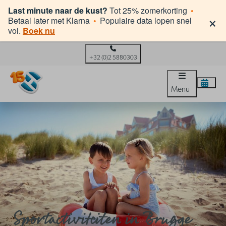
Last minute naar de kust?
Tot 25% zomerkorting
•
×
Betaal later met Klarna
•
Populaire data lopen snel
vol.
Boek nu
+32 (0)2 5880303
Menu
Sportactiviteiten in Brugge