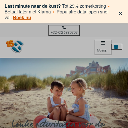
Last minute naar de kust?
Tot 25% zomerkorting
•
×
Betaal later met Klarna
•
Populaire data lopen snel
vol.
Boek nu
+32 (0)2 5880303
Menu
Leuke activiteiten voor de