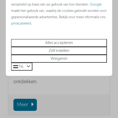
verzameld op basis van uw gebruik van hun diensten.
Google
maakt hier gebruik van, waarbij de cookies gebruikt worden voor
gepersonaliseerde advertenties. Bekijk voor meer informatie ons
privacybeleid
.
Alles accepteren
Zelf instellen
De Slierberg en het Wonderbos
Weigeren
Kinderen kunnen zich uitleven op de
NL
'Slierberg' en 'Het Wonderbos'
ontdekken.
Meer