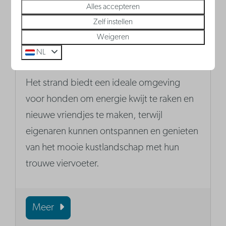
Alles accepteren
Zelf instellen
Weigeren
Honden Aan Het Strand
NL
Zeebrugge
Het strand biedt een ideale omgeving
voor honden om energie kwijt te raken en
nieuwe vriendjes te maken, terwijl
eigenaren kunnen ontspannen en genieten
van het mooie kustlandschap met hun
trouwe viervoeter.
Meer