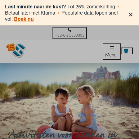
Last minute naar de kust?
Tot 25% zomerkorting
•
×
Betaal later met Klarna
•
Populaire data lopen snel
vol.
Boek nu
+32 (0)2 5880303
Menu
Activiteiten voor honden in