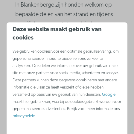
In Blankenberge zijn honden welkom op
bepaalde delen van het strand en tijdens
specifieke uren. Het strand biedt een
Deze website maakt gebruik van
ideale plek voor een leuke dag uit met je
cookies
trouwe viervoeter, waar honden vrij kunnen
We gebruiken cookies voor een optimale gebruikservaring, om
rennen en spelen.
gepersonaliseerde inhoud te bieden en ons verkeer te
analyseren. Ook delen we informatie over uw gebruik van onze
site met onze partners voor social media, adverteren en analyse.
Meer
Deze partners kunnen deze gegevens combineren met andere
informatie die u aan ze heeft verstrekt of die ze hebben
verzameld op basis van uw gebruik van hun diensten.
Google
maakt hier gebruik van, waarbij de cookies gebruikt worden voor
gepersonaliseerde advertenties. Bekijk voor meer informatie ons
privacybeleid
.